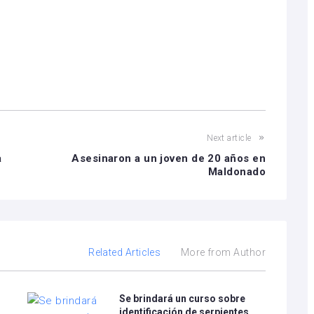
volumen.
Next article
a
Asesinaron a un joven de 20 años en
Maldonado
Related Articles
More from Author
Se brindará un curso sobre
identificación de serpientes