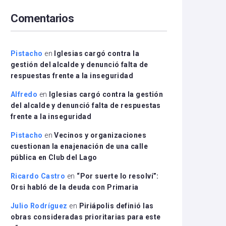
arriba/abajo
Comentarios
para
aumentar
o
disminuir
Pistacho
en
Iglesias cargó contra la
el
gestión del alcalde y denunció falta de
volumen.
respuestas frente a la inseguridad
Alfredo
en
Iglesias cargó contra la gestión
del alcalde y denunció falta de respuestas
frente a la inseguridad
Pistacho
en
Vecinos y organizaciones
cuestionan la enajenación de una calle
pública en Club del Lago
Ricardo Castro
en
“Por suerte lo resolví”:
Orsi habló de la deuda con Primaria
Julio Rodríguez
en
Piriápolis definió las
obras consideradas prioritarias para este