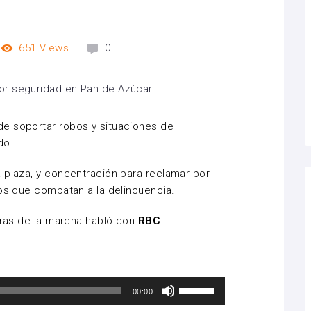
651
Views
0
e soportar robos y situaciones de
do.
 plaza, y concentración para reclamar por
vos que combatan a la delincuencia.
doras de la marcha habló con
RBC
.-
Utiliza
00:00
las