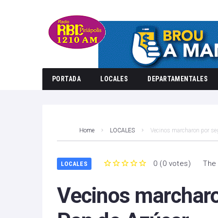
PORTADA
LOCALES
DEPARTAMENTALES
Home
LOCALES
Vecinos marcharon por se
0
(
0 votes
)
The 
LOCALES
1
2
3
4
5
Vecinos marcharo