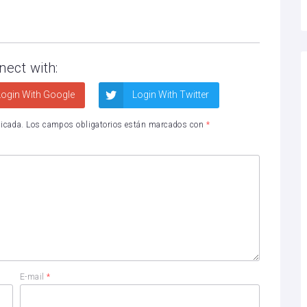
nect with:
ogin With Google
Login With Twitter
licada.
Los campos obligatorios están marcados con
*
E-mail
*