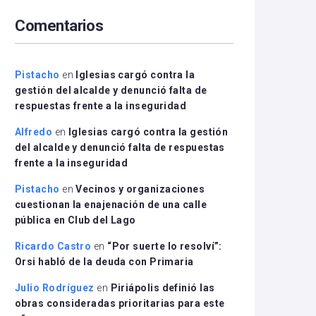
arriba/abajo
Comentarios
para
aumentar
o
disminuir
Pistacho
en
Iglesias cargó contra la
el
gestión del alcalde y denunció falta de
volumen.
respuestas frente a la inseguridad
Alfredo
en
Iglesias cargó contra la gestión
del alcalde y denunció falta de respuestas
frente a la inseguridad
Pistacho
en
Vecinos y organizaciones
cuestionan la enajenación de una calle
pública en Club del Lago
Ricardo Castro
en
“Por suerte lo resolví”:
Orsi habló de la deuda con Primaria
Julio Rodríguez
en
Piriápolis definió las
obras consideradas prioritarias para este