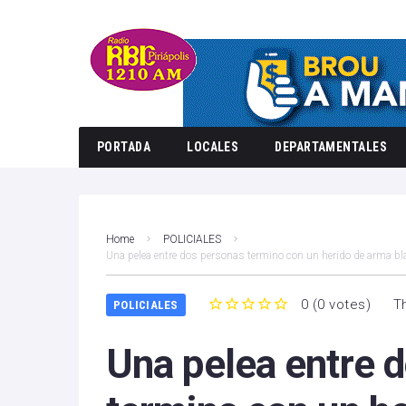
PORTADA
LOCALES
DEPARTAMENTALES
Home
POLICIALES
Una pelea entre dos personas termino con un herido de arma b
0
(
0 votes
)
T
POLICIALES
1
2
3
4
5
Una pelea entre 