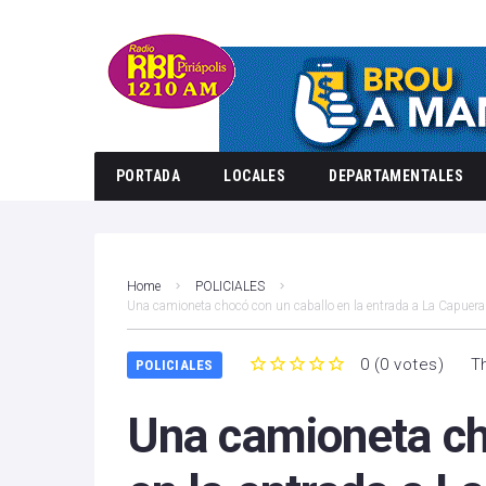
PORTADA
LOCALES
DEPARTAMENTALES
Home
POLICIALES
Una camioneta chocó con un caballo en la entrada a La Capuera
0
(
0 votes
)
T
POLICIALES
1
2
3
4
5
Una camioneta ch