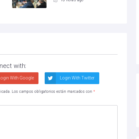
18 horas ago
nect with:
ogin With Google
Login With Twitter
licada.
Los campos obligatorios están marcados con
*