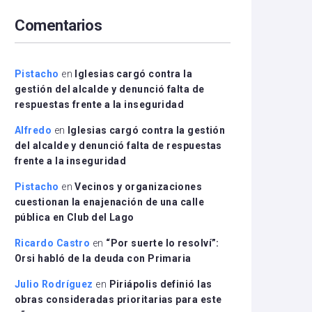
arriba/abajo
Comentarios
para
aumentar
o
disminuir
Pistacho
en
Iglesias cargó contra la
el
gestión del alcalde y denunció falta de
volumen.
respuestas frente a la inseguridad
Alfredo
en
Iglesias cargó contra la gestión
del alcalde y denunció falta de respuestas
frente a la inseguridad
Pistacho
en
Vecinos y organizaciones
cuestionan la enajenación de una calle
pública en Club del Lago
Ricardo Castro
en
“Por suerte lo resolví”:
Orsi habló de la deuda con Primaria
Julio Rodríguez
en
Piriápolis definió las
obras consideradas prioritarias para este