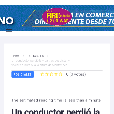
Home
POLICIALES
Un conductor perdió la vida tras despistar y
volcar en Ruta 5, a la altura de Montevideo
0
(
0 votes
)
POLICIALES
1
2
3
4
5
The estimated reading time is less than a minute
Un conductor perdió la