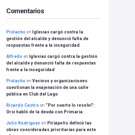
arriba/abajo
Comentarios
para
aumentar
o
disminuir
Pistacho
en
Iglesias cargó contra la
el
gestión del alcalde y denunció falta de
volumen.
respuestas frente a la inseguridad
Alfredo
en
Iglesias cargó contra la gestión
del alcalde y denunció falta de respuestas
frente a la inseguridad
Pistacho
en
Vecinos y organizaciones
cuestionan la enajenación de una calle
pública en Club del Lago
Ricardo Castro
en
“Por suerte lo resolví”:
Orsi habló de la deuda con Primaria
Julio Rodríguez
en
Piriápolis definió las
obras consideradas prioritarias para este