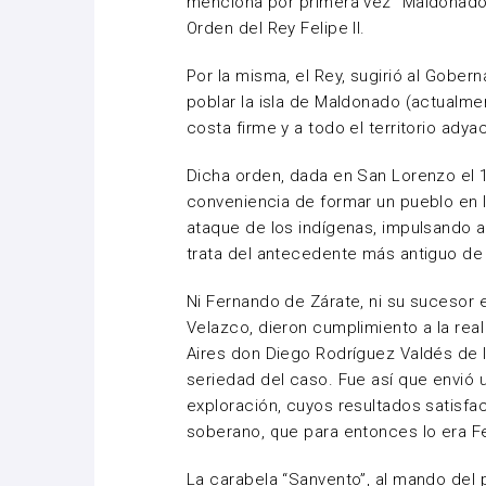
menciona por primera vez “Maldonado”
Orden del Rey Felipe II.
Por la misma, el Rey, sugirió al Gobe
poblar la isla de Maldonado (actualmen
costa firme y a todo el territorio adya
Dicha orden, dada en San Lorenzo el 1
conveniencia de formar un pueblo en la
ataque de los indígenas, impulsando a
trata del antecedente más antiguo de
Ni Fernando de Zárate, ni su sucesor
Velazco, dieron cumplimiento a la rea
Aires don Diego Rodríguez Valdés de la
seriedad del caso. Fue así que envió
exploración, cuyos resultados satisfa
soberano, que para entonces lo era Fel
La carabela “Sanvento”, al mando del 