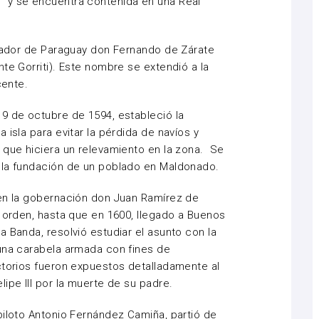
 y se encuentra contenida en una Real
rnador de Paraguay don Fernando de Zárate
te Gorriti). Este nombre se extendió a la
cente.
9 de octubre de 1594, estableció la
 isla para evitar la pérdida de navíos y
 que hiciera un relevamiento en la zona. Se
 la fundación de un poblado en Maldonado.
 en la gobernación don Juan Ramírez de
l orden, hasta que en 1600, llegado a Buenos
 Banda, resolvió estudiar el asunto con la
 una carabela armada con fines de
ctorios fueron expuestos detalladamente al
ipe III por la muerte de su padre.
piloto Antonio Fernández Camiña, partió de