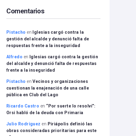
arriba/abajo
Comentarios
para
aumentar
o
disminuir
Pistacho
en
Iglesias cargó contra la
el
gestión del alcalde y denunció falta de
volumen.
respuestas frente a la inseguridad
Alfredo
en
Iglesias cargó contra la gestión
del alcalde y denunció falta de respuestas
frente a la inseguridad
Pistacho
en
Vecinos y organizaciones
cuestionan la enajenación de una calle
pública en Club del Lago
Ricardo Castro
en
“Por suerte lo resolví”:
Orsi habló de la deuda con Primaria
Julio Rodríguez
en
Piriápolis definió las
obras consideradas prioritarias para este