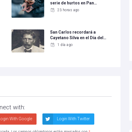
serie de hurtos en Pan…
23 horas ago
San Carlos recordará a
Cayetano Silva en el Día del…
1 día ago
nect with:
ogin With Google
Login With Twitter
licada.
Los campos obligatorios están marcados con
*