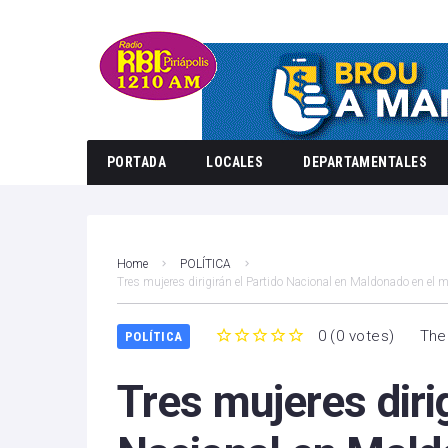
PORTADA
LOCALES
DEPARTAMENTALES
Home
POLÍTICA
Tres mujeres dirigirán el Partido Nacional en Maldonado en el 
0
(
0 votes
)
The
POLÍTICA
1
2
3
4
5
Tres mujeres dirig