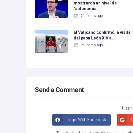
mostraron un nivel de
"autonomía…
21 horas ago
El Vaticano confirmó la visita
del papa León XIV a…
23 horas ago
Send a Comment
Con
Login With Facebook
L
Tu dirección de correo electrónico no será pub