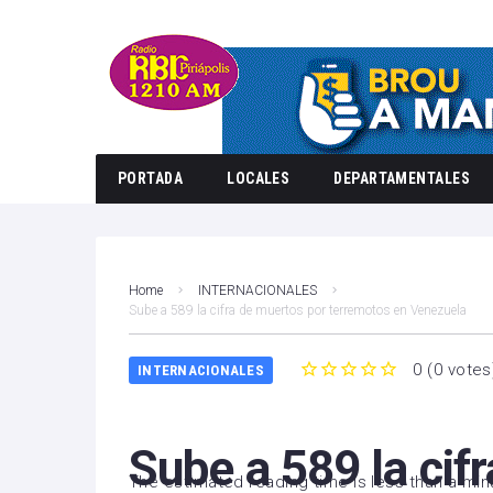
PORTADA
LOCALES
DEPARTAMENTALES
Home
INTERNACIONALES
Sube a 589 la cifra de muertos por terremotos en Venezuela
0
(
0 votes
INTERNACIONALES
1
2
3
4
5
Sube a 589 la cif
The estimated reading time is less than a min