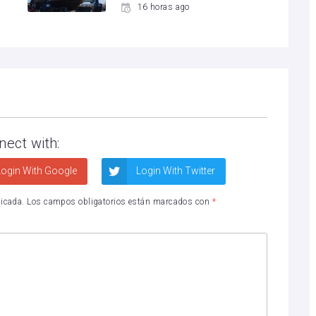
16 horas ago
nect with:
ogin With Google
Login With Twitter
licada.
Los campos obligatorios están marcados con
*