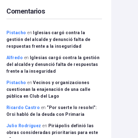
arriba/abajo
Comentarios
para
aumentar
o
disminuir
Pistacho
en
Iglesias cargó contra la
el
gestión del alcalde y denunció falta de
volumen.
respuestas frente a la inseguridad
Alfredo
en
Iglesias cargó contra la gestión
del alcalde y denunció falta de respuestas
frente a la inseguridad
Pistacho
en
Vecinos y organizaciones
cuestionan la enajenación de una calle
pública en Club del Lago
Ricardo Castro
en
“Por suerte lo resolví”:
Orsi habló de la deuda con Primaria
Julio Rodríguez
en
Piriápolis definió las
obras consideradas prioritarias para este