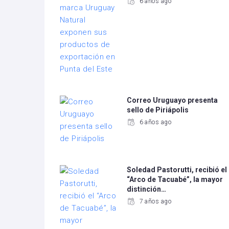
6 años ago
Correo Uruguayo presenta
sello de Piriápolis
6 años ago
Soledad Pastorutti, recibió el
“Arco de Tacuabé”, la mayor
distinción…
7 años ago