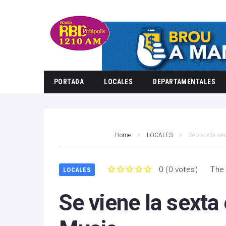
PORTADA
LOCALES
DEPARTAMENTALES
Home
LOCALES
Se viene la se
0
(
0 votes
)
The 
LOCALES
1
2
3
4
5
Se viene la sexta 