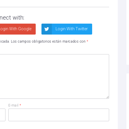
nect with:
ogin With Google
Login With Twitter
licada.
Los campos obligatorios están marcados con
*
E-mail
*