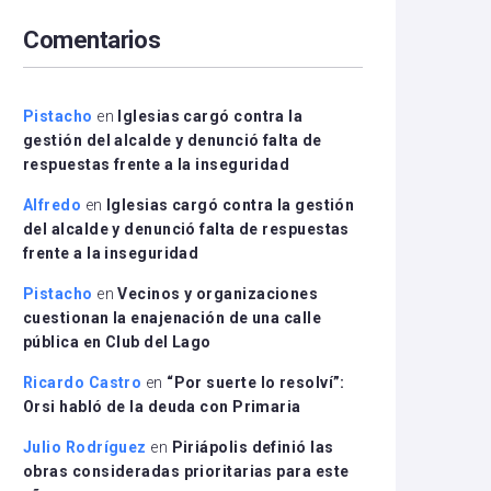
arriba/abajo
Comentarios
para
aumentar
o
disminuir
Pistacho
en
Iglesias cargó contra la
el
gestión del alcalde y denunció falta de
volumen.
respuestas frente a la inseguridad
Alfredo
en
Iglesias cargó contra la gestión
del alcalde y denunció falta de respuestas
frente a la inseguridad
Pistacho
en
Vecinos y organizaciones
cuestionan la enajenación de una calle
pública en Club del Lago
Ricardo Castro
en
“Por suerte lo resolví”:
Orsi habló de la deuda con Primaria
Julio Rodríguez
en
Piriápolis definió las
obras consideradas prioritarias para este