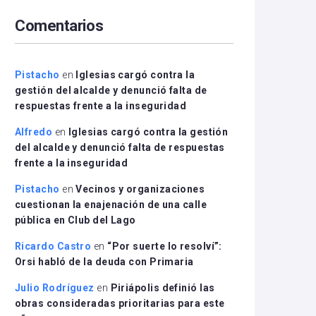
arriba/abajo
Comentarios
para
aumentar
o
disminuir
Pistacho
en
Iglesias cargó contra la
el
gestión del alcalde y denunció falta de
volumen.
respuestas frente a la inseguridad
Alfredo
en
Iglesias cargó contra la gestión
del alcalde y denunció falta de respuestas
frente a la inseguridad
Pistacho
en
Vecinos y organizaciones
cuestionan la enajenación de una calle
pública en Club del Lago
Ricardo Castro
en
“Por suerte lo resolví”:
Orsi habló de la deuda con Primaria
Julio Rodríguez
en
Piriápolis definió las
obras consideradas prioritarias para este