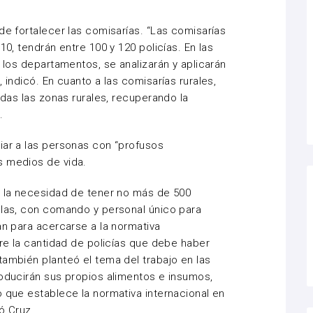
de fortalecer las comisarías. “Las comisarías
10, tendrán entre 100 y 120 policías. En las
e los departamentos, se analizarán y aplicarán
 indicó. En cuanto a las comisarías rurales,
todas las zonas rurales, recuperando la
.
iar a las personas con “profusos
s medios de vida.
ó la necesidad de tener no más de 500
llas, con comando y personal único para
an para acercarse a la normativa
tre la cantidad de policías que debe haber
también planteó el tema del trabajo en las
roducirán sus propios alimentos e insumos,
o que establece la normativa internacional en
có Cruz.