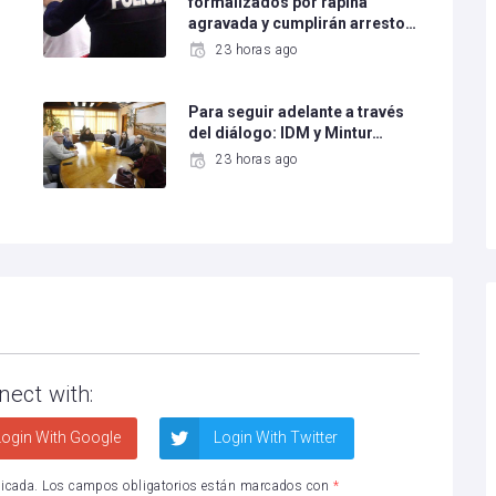
formalizados por rapiña
agravada y cumplirán arresto…
23 horas ago
Para seguir adelante a través
del diálogo: IDM y Mintur…
23 horas ago
nect with:
ogin With Google
Login With Twitter
licada.
Los campos obligatorios están marcados con
*