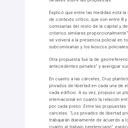
detalles sobre las propuestas.
Explicó que entre las medidas está la 
de contexto crítico, que son entre 8 y 
comisarías del resto de la capital y d
criterios similares proporcionalmente”,
se volverá a la presencia policial en 
subcomisarías y los kioscos policiales
Otra propuesta fue la de georreferenc
antecedentes penales” y averiguar su
En cuanto a las cárceles, Cruz plante
privados de libertad en cada una de e
cada edificio. A su vez, propuso un pl
internacional en cuanto la relación en
por cada preso. Entre las propuestas 
cárceles. “Los privados de libertad p
trabajarán diariamente de acuerdo a l
cuanto al trabajo penitenciario”, expli