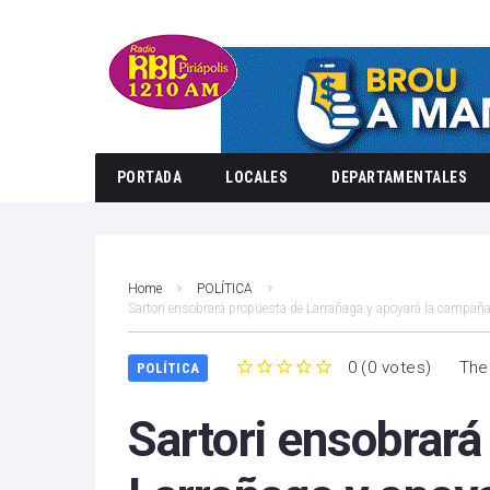
PORTADA
LOCALES
DEPARTAMENTALES
Home
POLÍTICA
Sartori ensobrará propuesta de Larrañaga y apoyará la campaña
0
(
0 votes
)
The
POLÍTICA
1
2
3
4
5
Sartori ensobrará