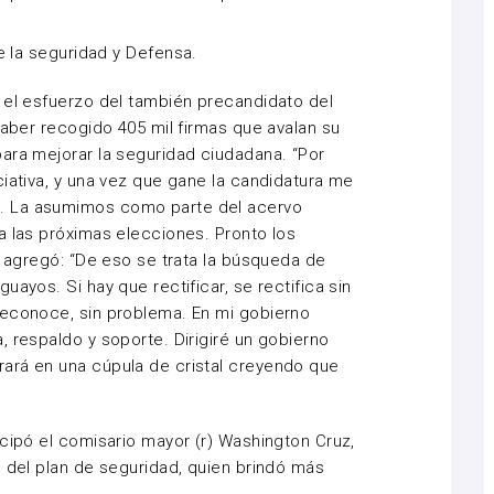
e la seguridad y Defensa.
 el esfuerzo del también precandidato del
haber recogido 405 mil firmas que avalan su
ara mejorar la seguridad ciudadana. “Por
ciativa, y una vez que gane la candidatura me
. La asumimos como parte del acervo
a las próximas elecciones. Pronto los
y agregó: “De eso se trata la búsqueda de
uayos. Si hay que rectificar, se rectifica sin
reconoce, sin problema. En mi gobierno
, respaldo y soporte. Dirigiré un gobierno
ará en una cúpula de cristal creyendo que
icipó el comisario mayor (r) Washington Cruz,
n del plan de seguridad, quien brindó más