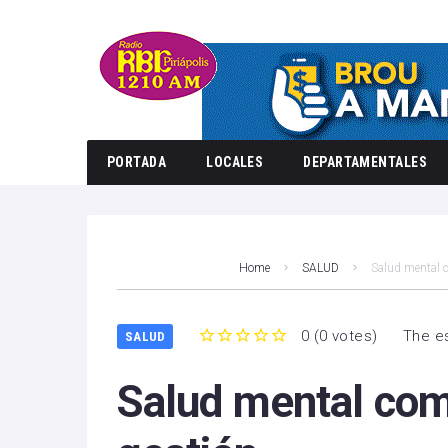
PORTADA
LOCALES
DEPARTAMENTALES
Home
SALUD
Salud mental c
0
(
0 votes
)
The es
SALUD
1
2
3
4
5
Salud mental com