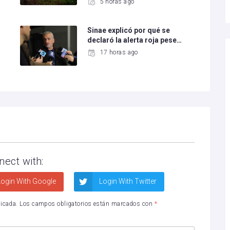
5 horas ago
Sinae explicó por qué se
declaró la alerta roja pese…
17 horas ago
nect with:
ogin With Google
Login With Twitter
licada.
Los campos obligatorios están marcados con
*