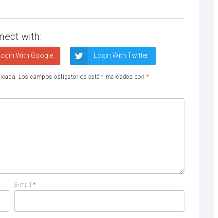
nect with:
ogin With Google
Login With Twitter
licada.
Los campos obligatorios están marcados con
*
E-mail
*