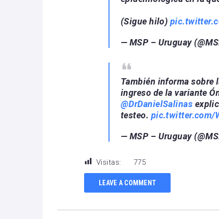
(Sigue hilo)
pic.twitter
— MSP – Uruguay (@M
También informa sobre 
ingreso de la variante Óm
@DrDanielSalinas
explic
testeo.
pic.twitter.com
— MSP – Uruguay (@M
Visitas:
775
LEAVE A COMMENT