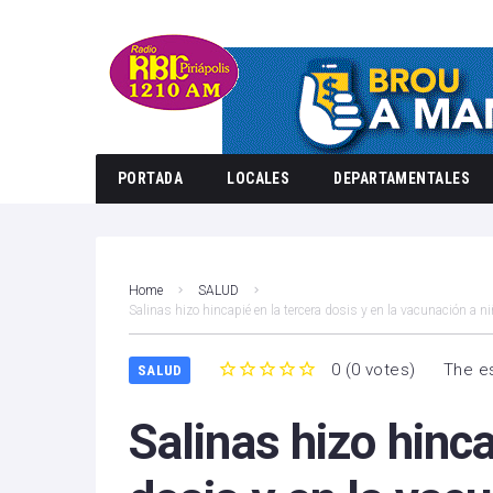
PORTADA
LOCALES
DEPARTAMENTALES
Home
SALUD
Salinas hizo hincapié en la tercera dosis y en la vacunación a n
0
(
0 votes
)
The es
SALUD
1
2
3
4
5
Salinas hizo hinca