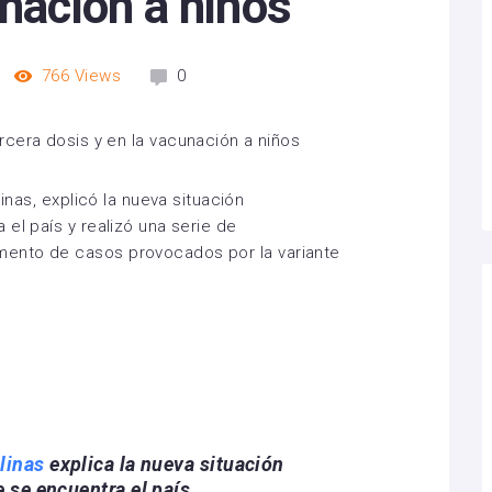
unación a niños
766
Views
0
inas,
explicó la nueva situación
 el país y
realizó una serie de
ento de casos provocados por la variante
linas
explica la nueva situación
 se encuentra el país.