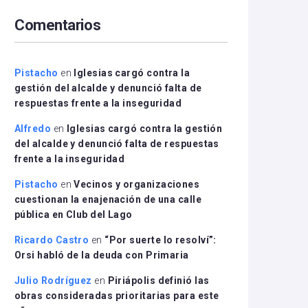
arriba/abajo
Comentarios
para
aumentar
o
disminuir
Pistacho
en
Iglesias cargó contra la
el
gestión del alcalde y denunció falta de
volumen.
respuestas frente a la inseguridad
Alfredo
en
Iglesias cargó contra la gestión
del alcalde y denunció falta de respuestas
frente a la inseguridad
Pistacho
en
Vecinos y organizaciones
cuestionan la enajenación de una calle
pública en Club del Lago
Ricardo Castro
en
“Por suerte lo resolví”:
Orsi habló de la deuda con Primaria
Julio Rodríguez
en
Piriápolis definió las
obras consideradas prioritarias para este