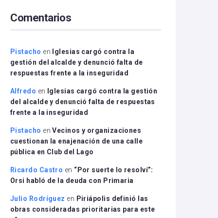
arriba/abajo
Comentarios
para
aumentar
o
disminuir
Pistacho
en
Iglesias cargó contra la
el
gestión del alcalde y denunció falta de
volumen.
respuestas frente a la inseguridad
Alfredo
en
Iglesias cargó contra la gestión
del alcalde y denunció falta de respuestas
frente a la inseguridad
Pistacho
en
Vecinos y organizaciones
cuestionan la enajenación de una calle
pública en Club del Lago
Ricardo Castro
en
“Por suerte lo resolví”:
Orsi habló de la deuda con Primaria
Julio Rodríguez
en
Piriápolis definió las
obras consideradas prioritarias para este