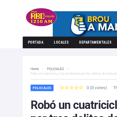
PORTADA
LOCALES
DEPARTAMENTALES
Home
POLICIALES
Robó un cuatriciclo y fue condenado por tres delitos de hurto 
0
(
0 votes
)
T
POLICIALES
1
2
3
4
5
Robó un cuatricic