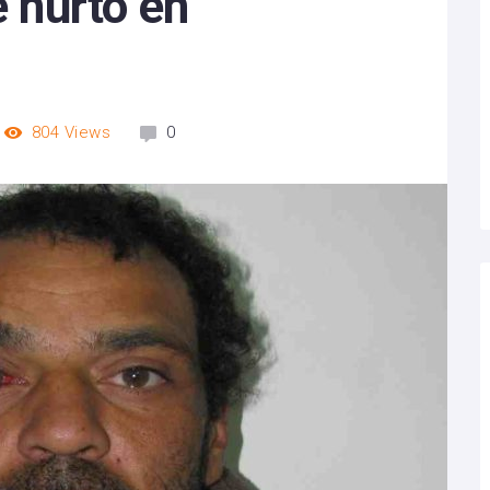
e hurto en
804
Views
0