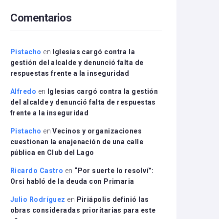
arriba/abajo
Comentarios
para
aumentar
o
disminuir
Pistacho
en
Iglesias cargó contra la
el
gestión del alcalde y denunció falta de
volumen.
respuestas frente a la inseguridad
Alfredo
en
Iglesias cargó contra la gestión
del alcalde y denunció falta de respuestas
frente a la inseguridad
Pistacho
en
Vecinos y organizaciones
cuestionan la enajenación de una calle
pública en Club del Lago
Ricardo Castro
en
“Por suerte lo resolví”:
Orsi habló de la deuda con Primaria
Julio Rodríguez
en
Piriápolis definió las
obras consideradas prioritarias para este