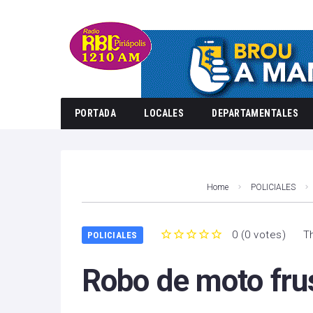
PORTADA
LOCALES
DEPARTAMENTALES
Home
POLICIALES
0
(
0 votes
)
T
POLICIALES
1
2
3
4
5
Robo de moto fru