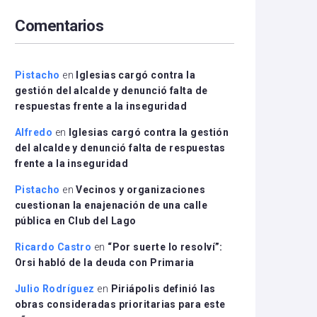
arriba/abajo
Comentarios
para
aumentar
o
disminuir
Pistacho
en
Iglesias cargó contra la
el
gestión del alcalde y denunció falta de
volumen.
respuestas frente a la inseguridad
Alfredo
en
Iglesias cargó contra la gestión
del alcalde y denunció falta de respuestas
frente a la inseguridad
Pistacho
en
Vecinos y organizaciones
cuestionan la enajenación de una calle
pública en Club del Lago
Ricardo Castro
en
“Por suerte lo resolví”:
Orsi habló de la deuda con Primaria
Julio Rodríguez
en
Piriápolis definió las
obras consideradas prioritarias para este