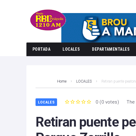
PORTADA
LOCALES
DEPARTAMENTALES
Home
LOCALES
Retiran puente peatona
0
(
0 votes
)
The 
LOCALES
1
2
3
4
5
Retiran puente pe