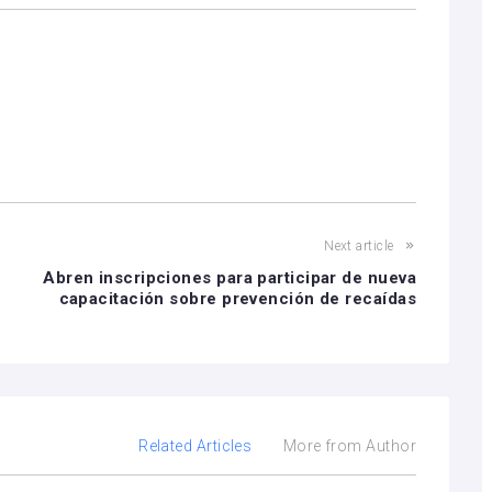
el
volumen.
Next article
Abren inscripciones para participar de nueva
capacitación sobre prevención de recaídas
Related Articles
More from Author