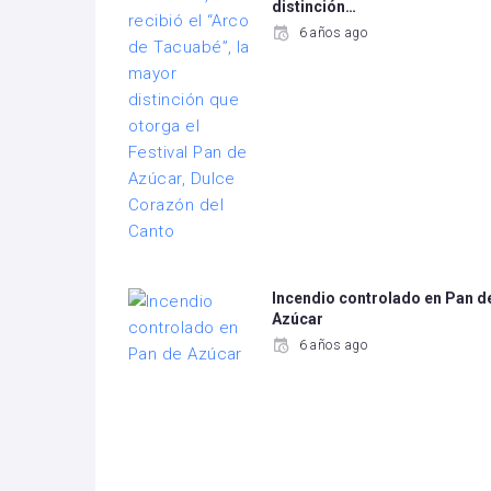
distinción…
6 años ago
Incendio controlado en Pan d
Azúcar
6 años ago