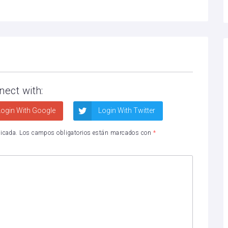
nect with:
ogin With Google
Login With Twitter
licada.
Los campos obligatorios están marcados con
*