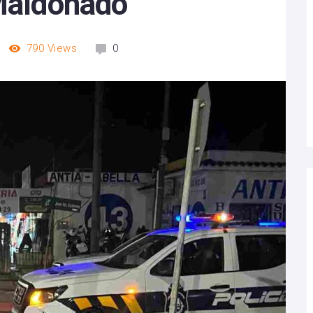
 Maldonado
790
Views
0