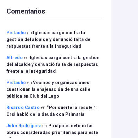
arriba/abajo
Comentarios
para
aumentar
o
disminuir
Pistacho
en
Iglesias cargó contra la
el
gestión del alcalde y denunció falta de
volumen.
respuestas frente a la inseguridad
Alfredo
en
Iglesias cargó contra la gestión
del alcalde y denunció falta de respuestas
frente a la inseguridad
Pistacho
en
Vecinos y organizaciones
cuestionan la enajenación de una calle
pública en Club del Lago
Ricardo Castro
en
“Por suerte lo resolví”:
Orsi habló de la deuda con Primaria
Julio Rodríguez
en
Piriápolis definió las
obras consideradas prioritarias para este