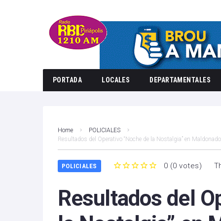
PORTADA
LOCALES
DEPARTAMENTALES
Home
POLICIALES
Resultados del Operativo “Noche de la Nostalgia” en Maldonado
0
(
0 votes
)
T
POLICIALES
1
2
3
4
5
Resultados del O