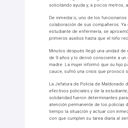
solicitando ayuda y, a pocos metros, 
De inmediato, uno de los funcionarios 
colaboración de sus compañeros. Ya e
estudiante de enfermería, se aproximó y
primeros auxilios hasta que el niño r
Minutos después llegó una unidad de 
de 9 años y lo derivó consciente a u
madre. La mujer informó que su hijo pa
cauce, sufrió una crisis que provocó s
La Jefatura de Policía de Maldonado d
efectivos policiales y de la estudiant
solidaridad fueron determinantes para s
atención permanente de los policías dur
tiempo la situación y actuar con inme
con que cumplen su tarea diaria al se