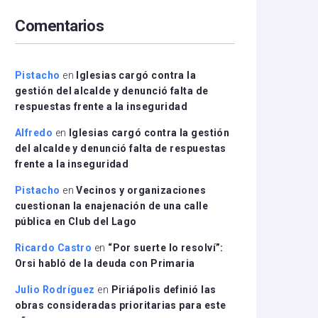
arriba/abajo
Comentarios
para
aumentar
o
disminuir
Pistacho
en
Iglesias cargó contra la
el
gestión del alcalde y denunció falta de
volumen.
respuestas frente a la inseguridad
Alfredo
en
Iglesias cargó contra la gestión
del alcalde y denunció falta de respuestas
frente a la inseguridad
Pistacho
en
Vecinos y organizaciones
cuestionan la enajenación de una calle
pública en Club del Lago
Ricardo Castro
en
“Por suerte lo resolví”:
Orsi habló de la deuda con Primaria
Julio Rodríguez
en
Piriápolis definió las
obras consideradas prioritarias para este