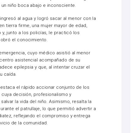
a un niño boca abajo e inconsciente.
ingresó al agua y logró sacar al menor con la
n tierra firme, una mujer mayor de edad,
, junto a los policías, le practicó los
ecobró el conocimiento.
emergencia, cuyo médico asistió al menor
n centro asistencial acompañado de su
dece epilepsia y que, al intentar cruzar el
u caída.
estaca el rápido accionar conjunto de los
e, cuya decisión, profesionalismo y
alvar la vida del niño. Asimismo, resalta la
ante el patrullaje, lo que permitió advertir a
diatez, reflejando el compromiso y entrega
rvicio de la comunidad.