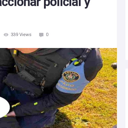
accionar policial y
339
Views
0