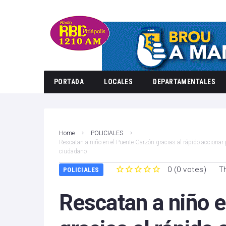
PORTADA
LOCALES
DEPARTAMENTALES
Home
POLICIALES
Rescatan a niño en el Puente Garzón gracias al rápido accionar 
ciudadano
0
(
0 votes
)
T
POLICIALES
1
2
3
4
5
Rescatan a niño 