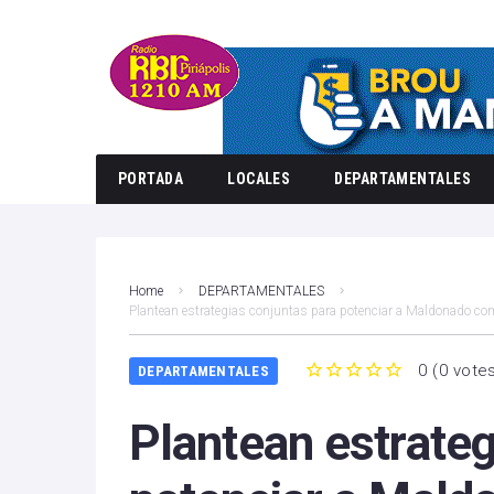
PORTADA
LOCALES
DEPARTAMENTALES
Home
DEPARTAMENTALES
Plantean estrategias conjuntas para potenciar a Maldonado com
0
(
0 vote
DEPARTAMENTALES
1
2
3
4
5
Plantean estrateg