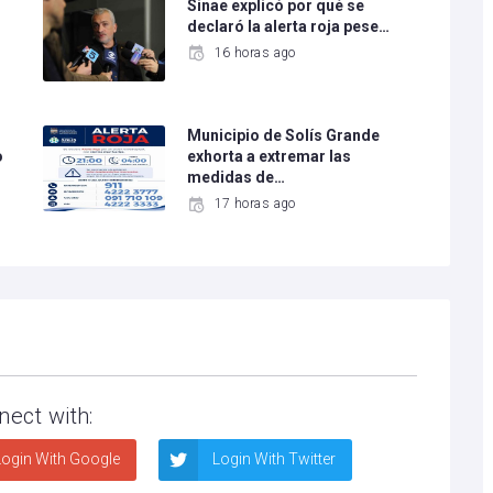
Sinae explicó por qué se
declaró la alerta roja pese…
16 horas ago
Municipio de Solís Grande
o
exhorta a extremar las
medidas de…
17 horas ago
nect with:
ogin With Google
Login With Twitter