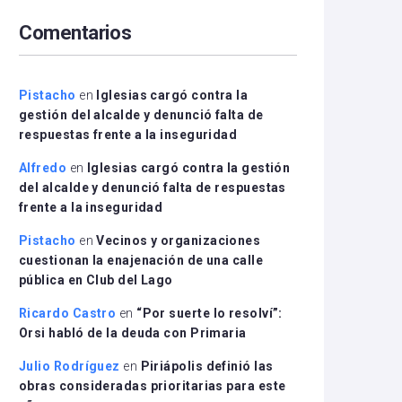
arriba/abajo
Comentarios
para
aumentar
o
disminuir
Pistacho
en
Iglesias cargó contra la
el
gestión del alcalde y denunció falta de
volumen.
respuestas frente a la inseguridad
Alfredo
en
Iglesias cargó contra la gestión
del alcalde y denunció falta de respuestas
frente a la inseguridad
Pistacho
en
Vecinos y organizaciones
cuestionan la enajenación de una calle
pública en Club del Lago
Ricardo Castro
en
“Por suerte lo resolví”:
Orsi habló de la deuda con Primaria
Julio Rodríguez
en
Piriápolis definió las
obras consideradas prioritarias para este