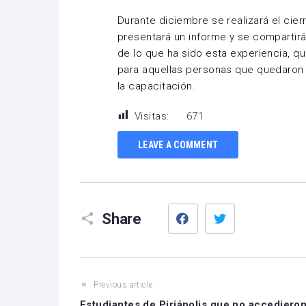
Durante diciembre se realizará el cier
presentará un informe y se compartir
de lo que ha sido esta experiencia, qu
para aquellas personas que quedaron 
la capacitación.
Visitas:
671
LEAVE A COMMENT
Facebook
Twitter
Share
Previous article
Estudiantes de Piriápolis que no accediero