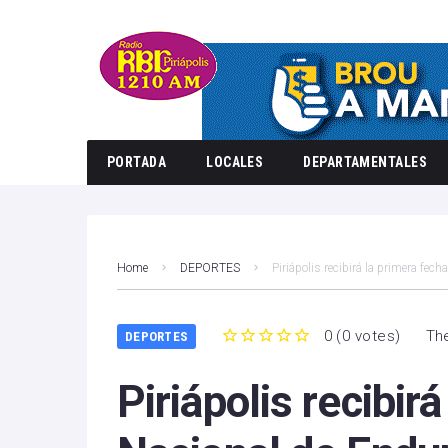
PORTADA
LOCALES
DEPARTAMENTALES
Home
DEPORTES
Piriápolis recibirá la primera fec
0
(
0 votes
)
The
DEPORTES
1
2
3
4
5
Piriápolis recibir