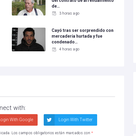
del contrato de arrendamiento
de…
3 horas ago
Cayó tras ser sorprendido con
mercadería hurtada y fue
condenado…
4 horas ago
nect with:
ogin With Google
Login With Twitter
licada.
Los campos obligatorios están marcados con
*