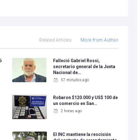
Related Articles
More from Author
ó
Falleció Gabriel Rossi,
secretario general de la Junta
Nacional de…
57 minutos ago
l
Robaron $120.000 y US$ 100 de
un comercio en San…
2 horas ago
El INC mantiene la rescisión