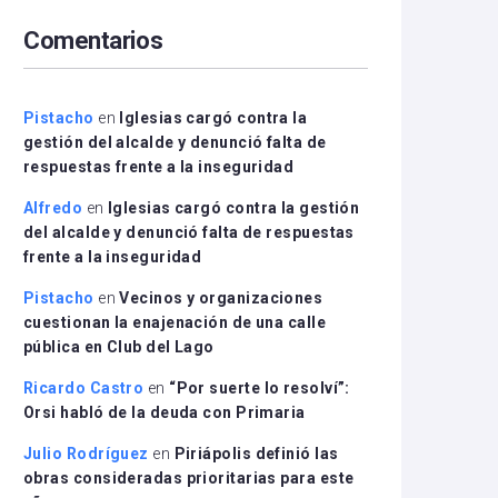
arriba/abajo
Comentarios
para
aumentar
o
disminuir
Pistacho
en
Iglesias cargó contra la
el
gestión del alcalde y denunció falta de
volumen.
respuestas frente a la inseguridad
Alfredo
en
Iglesias cargó contra la gestión
del alcalde y denunció falta de respuestas
frente a la inseguridad
Pistacho
en
Vecinos y organizaciones
cuestionan la enajenación de una calle
pública en Club del Lago
Ricardo Castro
en
“Por suerte lo resolví”:
Orsi habló de la deuda con Primaria
Julio Rodríguez
en
Piriápolis definió las
obras consideradas prioritarias para este