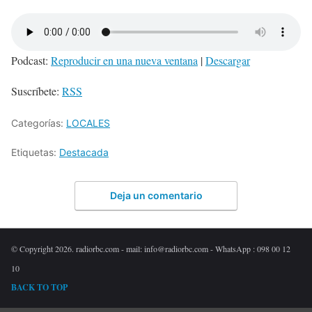
Podcast:
Reproducir en una nueva ventana
|
Descargar
Suscríbete:
RSS
Categorías:
LOCALES
Etiquetas:
Destacada
Deja un comentario
© Copyright 2026. radiorbc.com - mail: info@radiorbc.com - WhatsApp : 098 00 12
10
BACK TO TOP