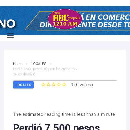
Home
LOCALES
Perdió 7.500 pesos, alguien los encontró y
se los devolvió
0
(
0 votes
)
LOCALES
1
2
3
4
5
The estimated reading time is less than a minute
Perdió 7.500 pesos,