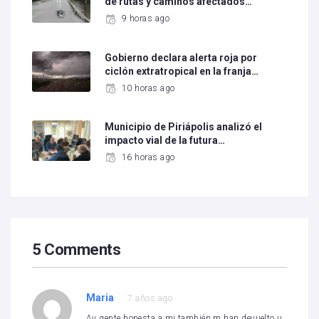
de rutas y caminos afectados…
9 horas ago
Gobierno declara alerta roja por
ciclón extratropical en la franja…
10 horas ago
Municipio de Piriápolis analizó el
impacto vial de la futura…
16 horas ago
5 Comments
Maria
7 años ago
Ay gente honesta a mi también m han devuelto u