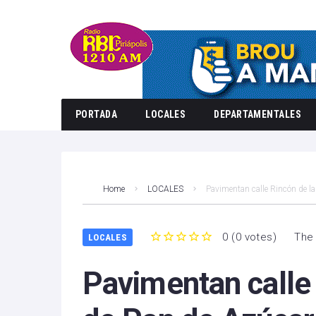
PORTADA
LOCALES
DEPARTAMENTALES
Home
LOCALES
Pavimentan calle Rincón de l
0
(
0 votes
)
The 
LOCALES
1
2
3
4
5
Pavimentan calle 