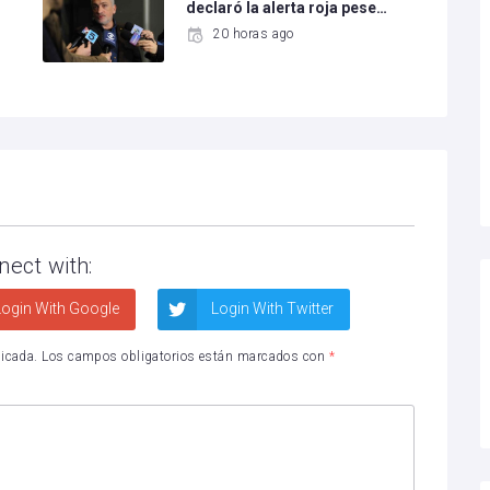
declaró la alerta roja pese…
20 horas ago
nect with:
ogin With Google
Login With Twitter
licada.
Los campos obligatorios están marcados con
*