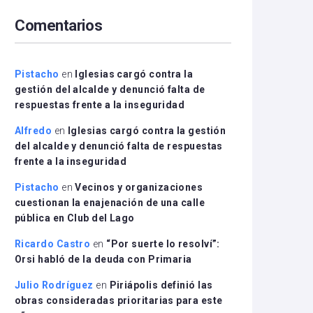
arriba/abajo
Comentarios
para
aumentar
o
disminuir
Pistacho
en
Iglesias cargó contra la
el
gestión del alcalde y denunció falta de
volumen.
respuestas frente a la inseguridad
Alfredo
en
Iglesias cargó contra la gestión
del alcalde y denunció falta de respuestas
frente a la inseguridad
Pistacho
en
Vecinos y organizaciones
cuestionan la enajenación de una calle
pública en Club del Lago
Ricardo Castro
en
“Por suerte lo resolví”:
Orsi habló de la deuda con Primaria
Julio Rodríguez
en
Piriápolis definió las
obras consideradas prioritarias para este