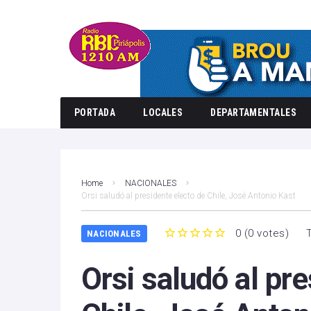
PORTADA
LOCALES
DEPARTAMENTALES
Home
NACIONALES
Orsi saludó al presidente electo de Chile, José Antonio Kast
0
(
0 votes
)
NACIONALES
1
2
3
4
5
Orsi saludó al pr