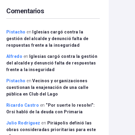
arriba/abajo
Comentarios
para
aumentar
o
disminuir
Pistacho
en
Iglesias cargó contra la
el
gestión del alcalde y denunció falta de
volumen.
respuestas frente a la inseguridad
Alfredo
en
Iglesias cargó contra la gestión
del alcalde y denunció falta de respuestas
frente a la inseguridad
Pistacho
en
Vecinos y organizaciones
cuestionan la enajenación de una calle
pública en Club del Lago
Ricardo Castro
en
“Por suerte lo resolví”:
Orsi habló de la deuda con Primaria
Julio Rodríguez
en
Piriápolis definió las
obras consideradas prioritarias para este