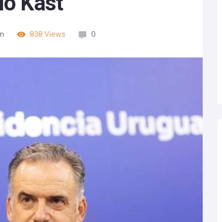
io Kast
am
838
Views
0