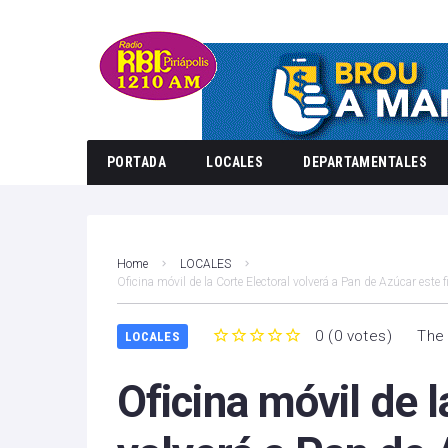
PORTADA
LOCALES
DEPARTAMENTALES
Home
LOCALES
Oficina móvil de la Corte Electoral volverá a Pan de Azúcar este
0
(
0 votes
)
The 
LOCALES
1
2
3
4
5
Oficina móvil de l