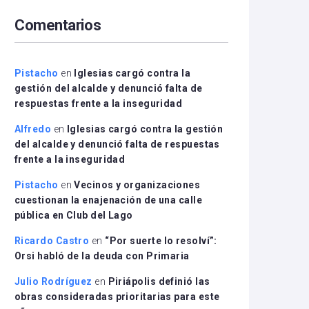
arriba/abajo
Comentarios
para
aumentar
o
disminuir
Pistacho
en
Iglesias cargó contra la
el
gestión del alcalde y denunció falta de
volumen.
respuestas frente a la inseguridad
Alfredo
en
Iglesias cargó contra la gestión
del alcalde y denunció falta de respuestas
frente a la inseguridad
Pistacho
en
Vecinos y organizaciones
cuestionan la enajenación de una calle
pública en Club del Lago
Ricardo Castro
en
“Por suerte lo resolví”:
Orsi habló de la deuda con Primaria
Julio Rodríguez
en
Piriápolis definió las
obras consideradas prioritarias para este