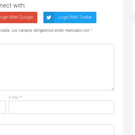
nect with:
ogin With Google
Login With Twitter
licada.
Los campos obligatorios están marcados con
*
E-mail
*