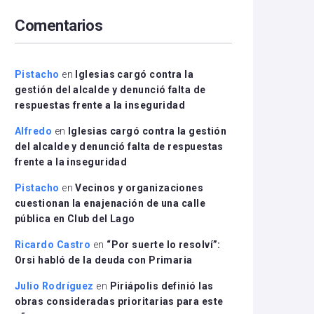
arriba/abajo
Comentarios
para
aumentar
o
disminuir
Pistacho
en
Iglesias cargó contra la
el
gestión del alcalde y denunció falta de
volumen.
respuestas frente a la inseguridad
Alfredo
en
Iglesias cargó contra la gestión
del alcalde y denunció falta de respuestas
frente a la inseguridad
Pistacho
en
Vecinos y organizaciones
cuestionan la enajenación de una calle
pública en Club del Lago
Ricardo Castro
en
“Por suerte lo resolví”:
Orsi habló de la deuda con Primaria
Julio Rodríguez
en
Piriápolis definió las
obras consideradas prioritarias para este