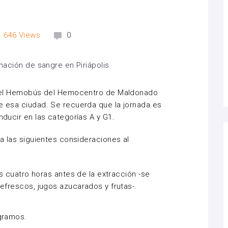
646
Views
0
as, el Hemobús del Hemocentro de Maldonado
de esa ciudad. Se recuerda que la jornada es
nducir en las categorías A y G1.
ta las siguientes consideraciones al
os cuatro horas antes de la extracción -se
efrescos, jugos azucarados y frutas-.
gramos.