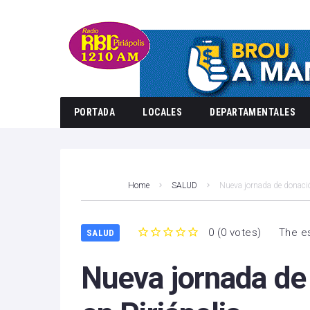
PORTADA
LOCALES
DEPARTAMENTALES
Home
SALUD
Nueva jornada de donació
0
(
0 votes
)
The es
SALUD
1
2
3
4
5
Nueva jornada de