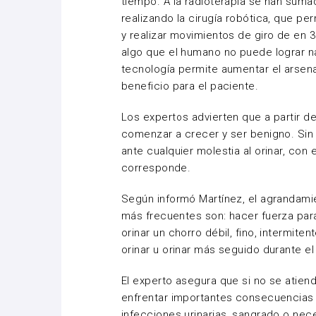
tiempo. A la radioterapia se han sum
realizando la cirugía robótica, que pe
y realizar movimientos de giro de en 
algo que el humano no puede lograr n
tecnología permite aumentar el arsena
beneficio para el paciente.
Los expertos advierten que a partir d
comenzar a crecer y ser benigno. Si
ante cualquier molestia al orinar, con
corresponde.
Según informó Martínez, el agrandamie
más frecuentes son: hacer fuerza par
orinar un chorro débil, fino, intermite
orinar u orinar más seguido durante el 
El experto asegura que si no se atien
enfrentar importantes consecuencias a
infecciones urinarias, sangrado o nece