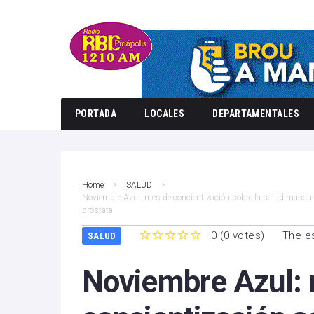
PORTADA
LOCALES
DEPARTAMENTALES
Home
SALUD
Noviembre Azul: mes de concientización sobre la salud masculi
próstata
0
(
0 votes
)
The es
SALUD
1
2
3
4
5
Noviembre Azul: