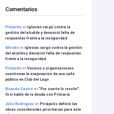
arriba/abajo
Comentarios
para
aumentar
o
disminuir
Pistacho
en
Iglesias cargó contra la
el
gestión del alcalde y denunció falta de
volumen.
respuestas frente a la inseguridad
Alfredo
en
Iglesias cargó contra la gestión
del alcalde y denunció falta de respuestas
frente a la inseguridad
Pistacho
en
Vecinos y organizaciones
cuestionan la enajenación de una calle
pública en Club del Lago
Ricardo Castro
en
“Por suerte lo resolví”:
Orsi habló de la deuda con Primaria
Julio Rodríguez
en
Piriápolis definió las
obras consideradas prioritarias para este