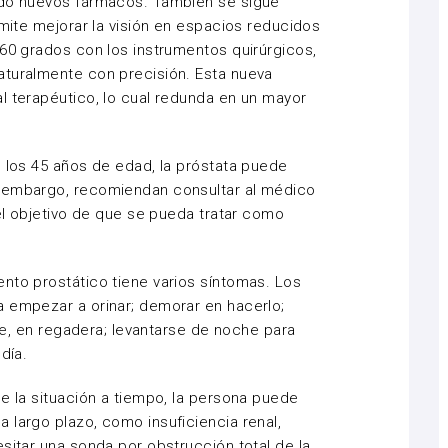
ado nuevos fármacos. También se sigue
rmite mejorar la visión en espacios reducidos
360 grados con los instrumentos quirúrgicos,
aturalmente con precisión. Esta nueva
l terapéutico, lo cual redunda en un mayor
e los 45 años de edad, la próstata puede
n embargo, recomiendan consultar al médico
 el objetivo de que se pueda tratar como
nto prostático tiene varios síntomas. Los
a empezar a orinar; demorar en hacerlo;
nte, en regadera; levantarse de noche para
día.
de la situación a tiempo, la persona puede
 largo plazo, como insuficiencia renal,
sitar una sonda por obstrucción total de la