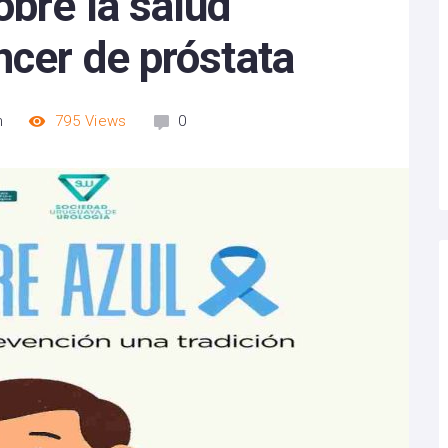
obre la salud
ncer de próstata
m
795
Views
0