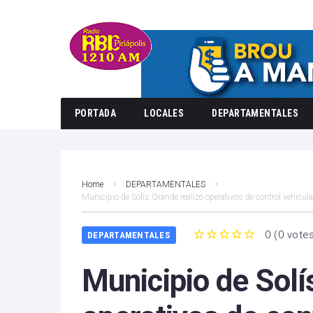
PORTADA
LOCALES
DEPARTAMENTALES
Home
DEPARTAMENTALES
Municipio de Solís Grande realizó operativos de control vehicul
0
(
0 vote
DEPARTAMENTALES
1
2
3
4
5
Municipio de Solí