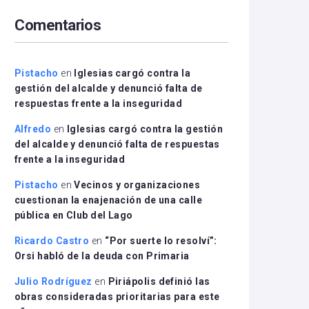
arriba/abajo
Comentarios
para
aumentar
o
disminuir
Pistacho
en
Iglesias cargó contra la
el
gestión del alcalde y denunció falta de
volumen.
respuestas frente a la inseguridad
Alfredo
en
Iglesias cargó contra la gestión
del alcalde y denunció falta de respuestas
frente a la inseguridad
Pistacho
en
Vecinos y organizaciones
cuestionan la enajenación de una calle
pública en Club del Lago
Ricardo Castro
en
“Por suerte lo resolví”:
Orsi habló de la deuda con Primaria
Julio Rodríguez
en
Piriápolis definió las
obras consideradas prioritarias para este