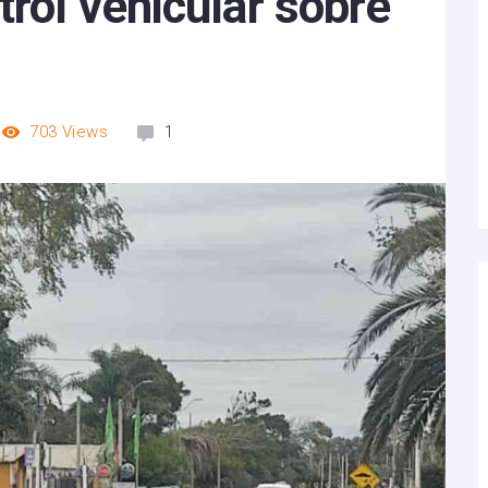
trol vehicular sobre
703
Views
1