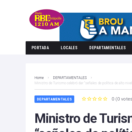
PORTADA
LOCALES
DEPARTAMENTALES
Home
DEPARTAMENTALES
Ministro de Turismo celebró dar “señales de política de alto nive
0
(
0 vote
DEPARTAMENTALES
1
2
3
4
5
Ministro de Turis