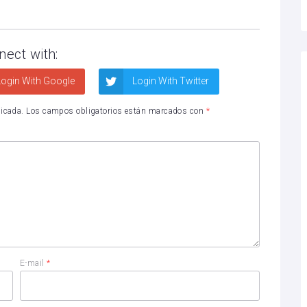
nect with:
ogin With Google
Login With Twitter
licada.
Los campos obligatorios están marcados con
*
E-mail
*