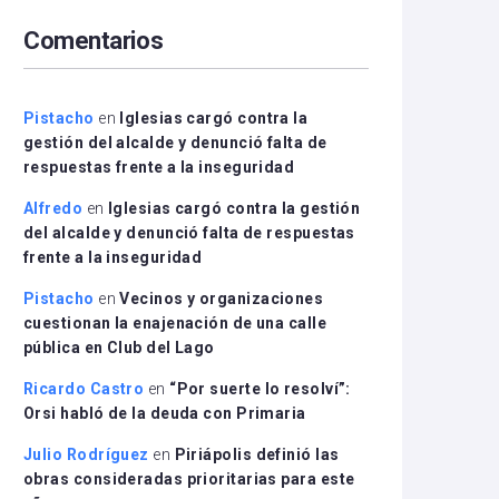
arriba/abajo
Comentarios
para
aumentar
o
disminuir
Pistacho
en
Iglesias cargó contra la
el
gestión del alcalde y denunció falta de
volumen.
respuestas frente a la inseguridad
Alfredo
en
Iglesias cargó contra la gestión
del alcalde y denunció falta de respuestas
frente a la inseguridad
Pistacho
en
Vecinos y organizaciones
cuestionan la enajenación de una calle
pública en Club del Lago
Ricardo Castro
en
“Por suerte lo resolví”:
Orsi habló de la deuda con Primaria
Julio Rodríguez
en
Piriápolis definió las
obras consideradas prioritarias para este