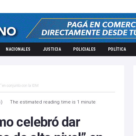
NACIONALES
JUSTICIA
POLICIALES
POLÍTICA
l” en conjunto con la IDM
s
)
The estimated reading time is 1 minute
mo celebró dar