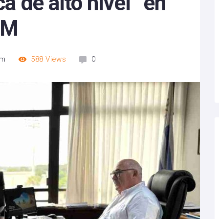
ca de alto nivel” en
DM
am
588
Views
0