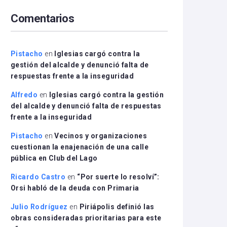
arriba/abajo
Comentarios
para
aumentar
o
disminuir
Pistacho
en
Iglesias cargó contra la
el
gestión del alcalde y denunció falta de
volumen.
respuestas frente a la inseguridad
Alfredo
en
Iglesias cargó contra la gestión
del alcalde y denunció falta de respuestas
frente a la inseguridad
Pistacho
en
Vecinos y organizaciones
cuestionan la enajenación de una calle
pública en Club del Lago
Ricardo Castro
en
“Por suerte lo resolví”:
Orsi habló de la deuda con Primaria
Julio Rodríguez
en
Piriápolis definió las
obras consideradas prioritarias para este