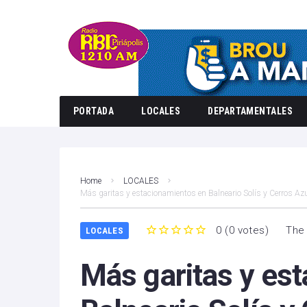
PORTADA
LOCALES
DEPARTAMENTALES
Home
LOCALES
Más garitas y estacionamientos en Balneario Solís y Cerros Az
0
(
0 votes
)
The 
LOCALES
1
2
3
4
5
Más garitas y es