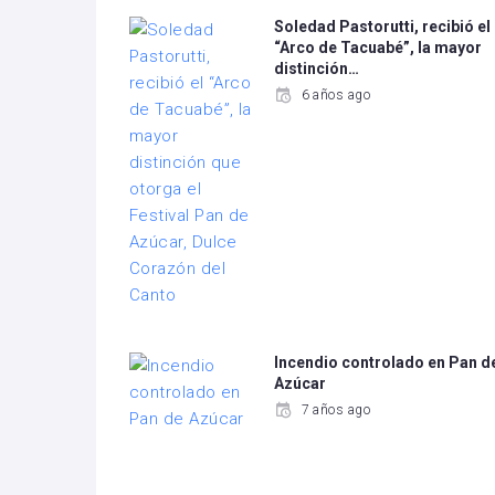
Soledad Pastorutti, recibió el
“Arco de Tacuabé”, la mayor
distinción…
6 años ago
Incendio controlado en Pan d
Azúcar
7 años ago