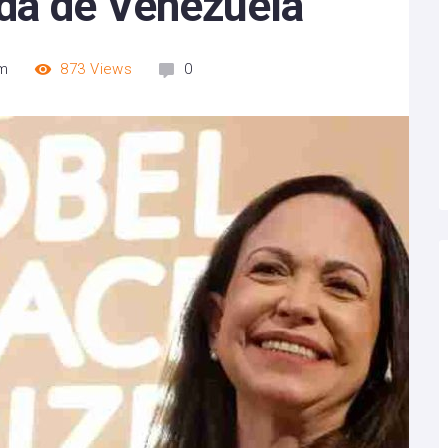
ida de Venezuela
am
873
Views
0