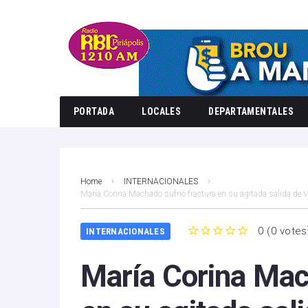
PORTADA
LOCALES
DEPARTAMENTALES
Home
INTERNACIONALES
María Corina Machado sufrió fractura en su agitada salida de 
0
(
0 votes
INTERNACIONALES
1
2
3
4
5
María Corina Mach