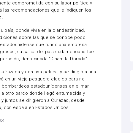
mente comprometida con su labor política y
á las recomendaciones que le indiquen los
n
.
u país, donde vivía en la clandestinidad,
diciones sobre las que se conoce poco.
e estadounidense que fundó una empresa
igrosas, su salida del país sudamericano fue
peración, denominada “Dinamita Dorada”.
frazada y con una peluca, y se dirigió a una
rcó en un viejo pesquero elegido para no
os bombardeos estadounidenses en el mar
 a otro barco donde llegó entumecida y
 y juntos se dirigieron a Curazao, desde
o, con escala en Estados Unidos.
RS