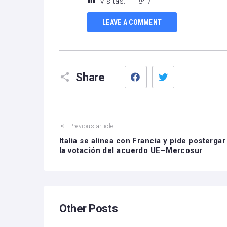
Visitas:
847
LEAVE A COMMENT
Facebook
Twitter
Share
Previous article
Italia se alinea con Francia y pide postergar
la votación del acuerdo UE–Mercosur
Other Posts