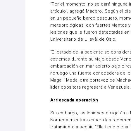
“Por el momento, no se dará ninguna i
artículo”, agregó Macero. Según el diar
en un pequeño barco pesquero, mome
meteorológicas, con fuertes vientos y
lesiones que le fueron detectadas en u
Universitario de Ullevål de Oslo.
“El estado de la paciente se considera
extremas durante su viaje desde Venez
embarcación en mar abierto bajo circu
noruego una fuente conocedora del ca
Magalli Meda, otra portavoz de Mach
líder opositora regresará a Venezuela
Arriesgada operación
Sin embargo, las lesiones obligarán a
Noruega mientras espera las recomen
tratamiento a seguir. “Ella tiene plen