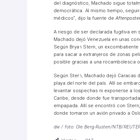
del diagnóstico, Machado sigue total
democrática. Al mismo tiempo, seguir
médicos”, dijo la fuente de
Aftenposte
A riesgo de ser declarada fugitiva en s
Machado dejó Venezuela en unas con
Según Bryan Stern, un excombatient
para sacar a extranjeros de zonas pel
posible gracias a una rocambolesca o
Según Stern, Machado dejó Caracas dis
playa del norte del país. Allí se emba
levantar sospechas ni exponerse a l
Caribe, desde donde fue transportada
empapada. Allí se encontró con Stern,
donde tomaron un avión privado a Osl
dw / foto: Ole Berg-Rusten/NTB/REUTE