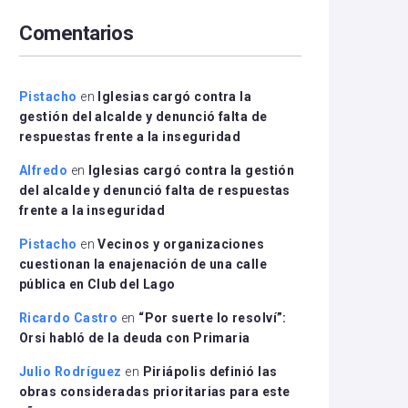
arriba/abajo
Comentarios
para
aumentar
o
disminuir
Pistacho
en
Iglesias cargó contra la
el
gestión del alcalde y denunció falta de
volumen.
respuestas frente a la inseguridad
Alfredo
en
Iglesias cargó contra la gestión
del alcalde y denunció falta de respuestas
frente a la inseguridad
Pistacho
en
Vecinos y organizaciones
cuestionan la enajenación de una calle
pública en Club del Lago
Ricardo Castro
en
“Por suerte lo resolví”:
Orsi habló de la deuda con Primaria
Julio Rodríguez
en
Piriápolis definió las
obras consideradas prioritarias para este