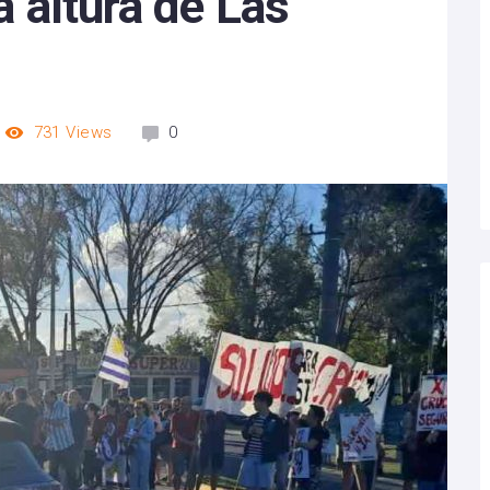
la altura de Las
731
Views
0