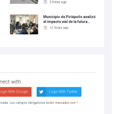
5 horas ago
Municipio de Piriápolis analizó
el impacto vial de la futura…
12 horas ago
nect with:
ogin With Google
Login With Twitter
licada.
Los campos obligatorios están marcados con
*