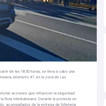
rtir de las 18:30 horas, se lleva a cabo una
lnearia, kilómetro 47, en la zona de Las
olicitar acciones que refuercen la seguridad
 la Ruta Interbalnearia. Durante la protesta se
sito, acompañados de la entrega de folletería