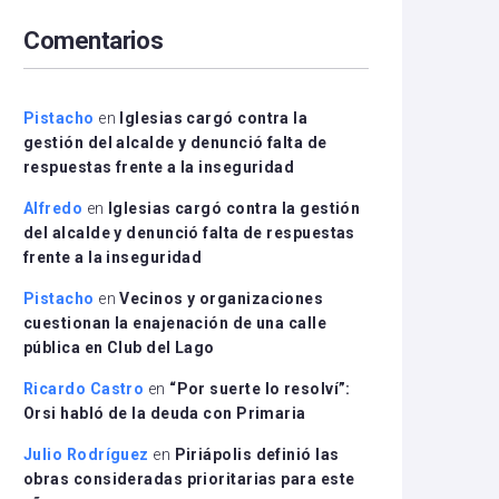
arriba/abajo
Comentarios
para
aumentar
o
disminuir
Pistacho
en
Iglesias cargó contra la
el
gestión del alcalde y denunció falta de
volumen.
respuestas frente a la inseguridad
Alfredo
en
Iglesias cargó contra la gestión
del alcalde y denunció falta de respuestas
frente a la inseguridad
Pistacho
en
Vecinos y organizaciones
cuestionan la enajenación de una calle
pública en Club del Lago
Ricardo Castro
en
“Por suerte lo resolví”:
Orsi habló de la deuda con Primaria
Julio Rodríguez
en
Piriápolis definió las
obras consideradas prioritarias para este