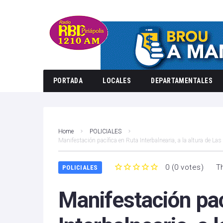
PORTADA
LOCALES
DEPARTAMENTALES
Home
POLICIALES
Manifestación pacífica en Ruta Interbalnearia, a la altura de La
0
(
0 votes
)
T
POLICIALES
1
2
3
4
5
Manifestación pac