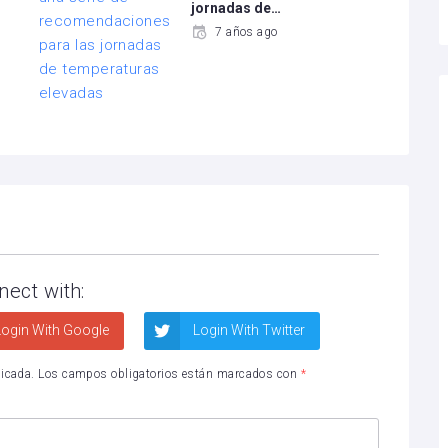
jornadas de…
7 años ago
nect with:
ogin With Google
Login With Twitter
licada.
Los campos obligatorios están marcados con
*