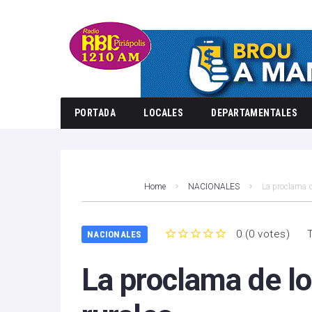
PORTADA
LOCALES
DEPARTAMENTALES
Home
NACIONALES
La proclama d
0
(
0 votes
)
NACIONALES
1
2
3
4
5
La proclama de l