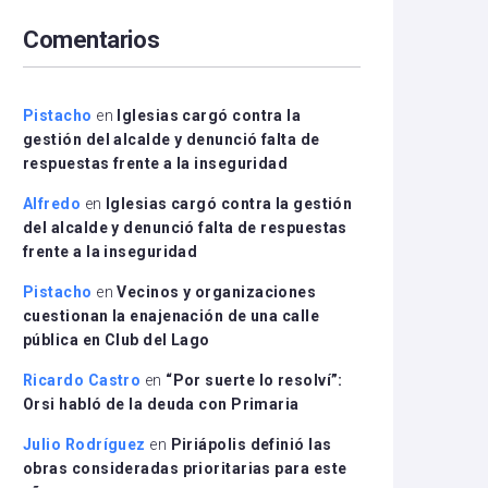
arriba/abajo
Comentarios
para
aumentar
o
disminuir
Pistacho
en
Iglesias cargó contra la
el
gestión del alcalde y denunció falta de
volumen.
respuestas frente a la inseguridad
Alfredo
en
Iglesias cargó contra la gestión
del alcalde y denunció falta de respuestas
frente a la inseguridad
Pistacho
en
Vecinos y organizaciones
cuestionan la enajenación de una calle
pública en Club del Lago
Ricardo Castro
en
“Por suerte lo resolví”:
Orsi habló de la deuda con Primaria
Julio Rodríguez
en
Piriápolis definió las
obras consideradas prioritarias para este