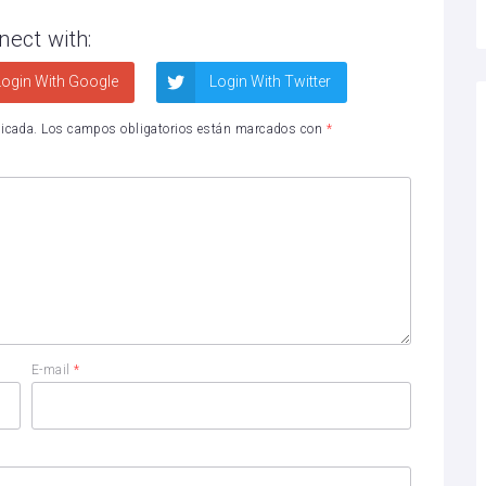
nect with:
ogin With Google
Login With Twitter
licada.
Los campos obligatorios están marcados con
*
E-mail
*