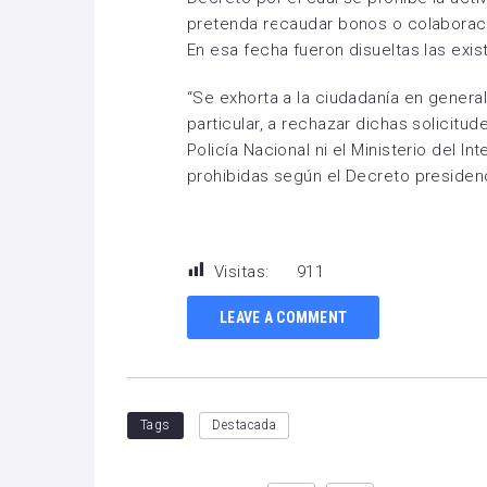
pretenda recaudar bonos o colaboraci
En esa fecha fueron disueltas las exis
“Se exhorta a la ciudadanía en gener
particular, a rechazar dichas solicitud
Policía Nacional ni el Ministerio del I
prohibidas según el Decreto presidenci
Visitas:
911
LEAVE A COMMENT
Tags
Destacada