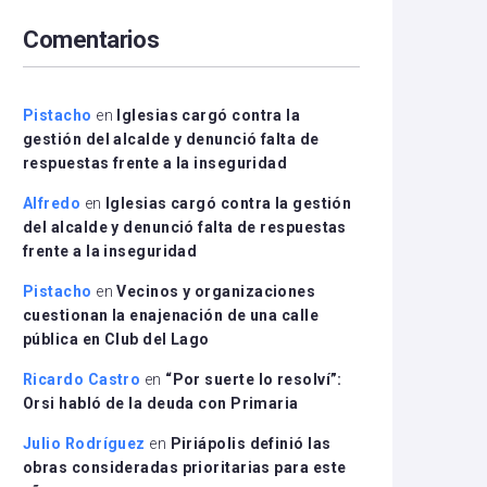
arriba/abajo
Comentarios
para
aumentar
o
disminuir
Pistacho
en
Iglesias cargó contra la
el
gestión del alcalde y denunció falta de
volumen.
respuestas frente a la inseguridad
Alfredo
en
Iglesias cargó contra la gestión
del alcalde y denunció falta de respuestas
frente a la inseguridad
Pistacho
en
Vecinos y organizaciones
cuestionan la enajenación de una calle
pública en Club del Lago
Ricardo Castro
en
“Por suerte lo resolví”:
Orsi habló de la deuda con Primaria
Julio Rodríguez
en
Piriápolis definió las
obras consideradas prioritarias para este