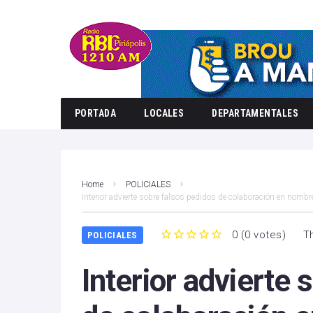
PORTADA
LOCALES
DEPARTAMENTALES
Home
POLICIALES
Interior advierte sobre falsos pedidos de colaboración en nombre
0
(
0 votes
)
T
POLICIALES
1
2
3
4
5
Interior advierte 