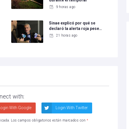
durante el temporal
9 horas ago
Sinae explicó por qué se
declaró la alerta roja pese…
21 horas ago
nect with:
ogin With Google
Login With Twitter
licada.
Los campos obligatorios están marcados con
*