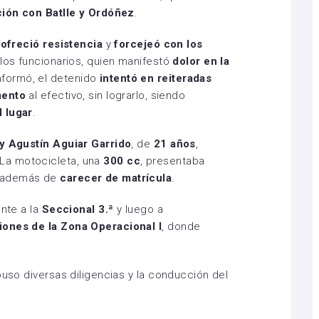
ción con Batlle y Ordóñez
.
o
ofreció resistencia
y
forcejeó con los
 los funcionarios, quien manifestó
dolor en la
nformó, el detenido
intentó en reiteradas
mento
al efectivo, sin lograrlo, siendo
 lugar
.
y Agustín Aguiar Garrido
, de
21 años
,
 La motocicleta, una
300 cc
, presentaba
 además de
carecer de matrícula
.
ente a la
Seccional 3.ª
y luego a
iones de la Zona Operacional I
, donde
puso diversas diligencias y la conducción del