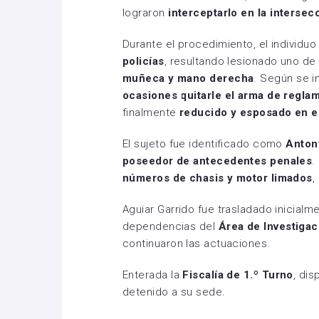
lograron
interceptarlo en la intersec
Durante el procedimiento, el individu
policías
, resultando lesionado uno de
muñeca y mano derecha
. Según se i
ocasiones quitarle el arma de regla
finalmente
reducido y esposado en el
El sujeto fue identificado como
Anton
poseedor de antecedentes penales
.
números de chasis y motor limados
,
Aguiar Garrido fue trasladado inicialm
dependencias del
Área de Investigac
continuaron las actuaciones.
Enterada la
Fiscalía de 1.º Turno
, dis
detenido a su sede.