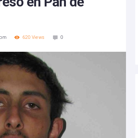
preso en Pan de
 pm
620
Views
0