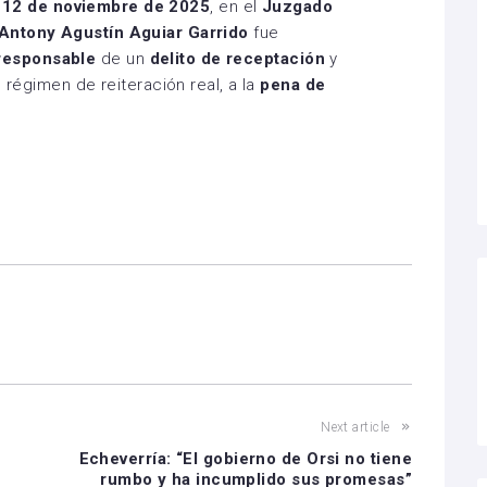
l
12 de noviembre de 2025
, en el
Juzgado
Antony Agustín Aguiar Garrido
fue
responsable
de un
delito de receptación
y
n régimen de reiteración real, a la
pena de
Next article
Echeverría: “El gobierno de Orsi no tiene
rumbo y ha incumplido sus promesas”