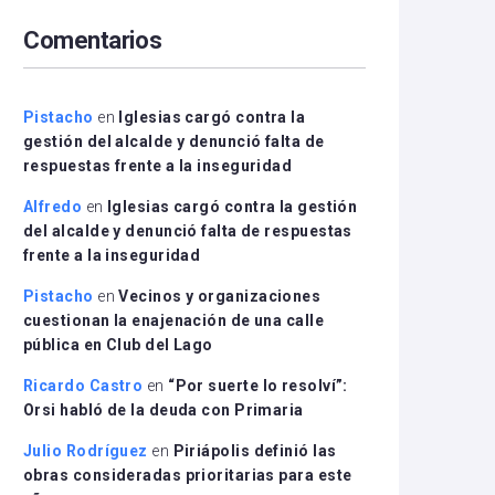
arriba/abajo
Comentarios
para
aumentar
o
disminuir
Pistacho
en
Iglesias cargó contra la
el
gestión del alcalde y denunció falta de
volumen.
respuestas frente a la inseguridad
Alfredo
en
Iglesias cargó contra la gestión
del alcalde y denunció falta de respuestas
frente a la inseguridad
Pistacho
en
Vecinos y organizaciones
cuestionan la enajenación de una calle
pública en Club del Lago
Ricardo Castro
en
“Por suerte lo resolví”:
Orsi habló de la deuda con Primaria
Julio Rodríguez
en
Piriápolis definió las
obras consideradas prioritarias para este