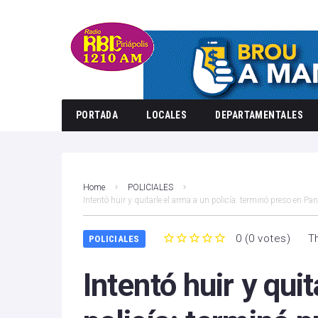
PORTADA
LOCALES
DEPARTAMENTALES
Home
POLICIALES
Intentó huir y quitarle el arma a un policía: terminó preso en Pa
0
(
0 votes
)
T
POLICIALES
1
2
3
4
5
Intentó huir y qui