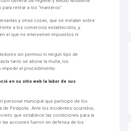
ección General de Higiene y Medio Ambiente
para retirar a los “manteros”.
esanías y otras cosas, que se instalan sobre
frente a los comercios establecidos, y
n el que no intervienen impuestos ni
edores sin permiso ni ningún tipo de
 hasta tanto se abone la multa, los
 impedir el procedimiento.
ió en su sitio web la labor de sus
el personal municipal que participó de los
 de Piriápolis. Ante los incidentes ocurridos,
ecreto que establece las condiciones para la
e las acciones fueron en defensa de los