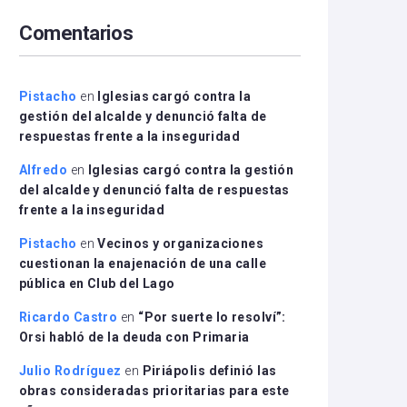
arriba/abajo
Comentarios
para
aumentar
o
disminuir
Pistacho
en
Iglesias cargó contra la
el
gestión del alcalde y denunció falta de
volumen.
respuestas frente a la inseguridad
Alfredo
en
Iglesias cargó contra la gestión
del alcalde y denunció falta de respuestas
frente a la inseguridad
Pistacho
en
Vecinos y organizaciones
cuestionan la enajenación de una calle
pública en Club del Lago
Ricardo Castro
en
“Por suerte lo resolví”:
Orsi habló de la deuda con Primaria
Julio Rodríguez
en
Piriápolis definió las
obras consideradas prioritarias para este