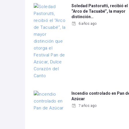
Soledad Pastorutti, recibió el
“Arco de Tacuabé”, la mayor
distinción…
6 años ago
Incendio controlado en Pan d
Azúcar
7 años ago