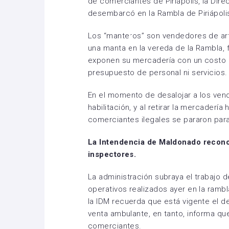
de comerciantes de Piriápolis, la Dir
desembarcó en la Rambla de Piriápolis 
Los “manteros” son vendedores de art
una manta en la vereda de la Rambla, 
exponen su mercadería con un costo e
presupuesto de personal ni servicios.
En el momento de desalojar a los vend
habilitación, y al retirar la mercadería
comerciantes ilegales se pararon para
La Intendencia de Maldonado reconoc
inspectores.
La administración subraya el trabajo d
operativos realizados ayer en la rambla
la IDM recuerda que está vigente el d
venta ambulante, en tanto, informa qu
comerciantes.