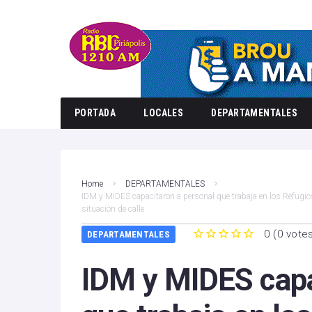
PORTADA
LOCALES
DEPARTAMENTALES
Home
DEPARTAMENTALES
IDM y MIDES capacitaron a personal que trabaja en los Refugi
situación de calle
0
(
0 vote
DEPARTAMENTALES
1
2
3
4
5
IDM y MIDES capa