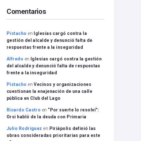
arriba/abajo
Comentarios
para
aumentar
o
disminuir
Pistacho
en
Iglesias cargó contra la
el
gestión del alcalde y denunció falta de
volumen.
respuestas frente a la inseguridad
Alfredo
en
Iglesias cargó contra la gestión
del alcalde y denunció falta de respuestas
frente a la inseguridad
Pistacho
en
Vecinos y organizaciones
cuestionan la enajenación de una calle
pública en Club del Lago
Ricardo Castro
en
“Por suerte lo resolví”:
Orsi habló de la deuda con Primaria
Julio Rodríguez
en
Piriápolis definió las
obras consideradas prioritarias para este