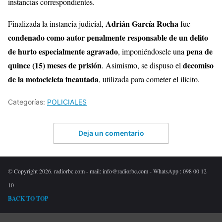
instancias correspondientes.
Adrián García Rocha
Finalizada la instancia judicial,
fue
condenado como autor penalmente responsable de un delito
de hurto especialmente agravado
pena de
, imponiéndosele una
quince (15) meses de prisión
decomiso
. Asimismo, se dispuso el
de la motocicleta incautada
, utilizada para cometer el ilícito.
Categorías:
POLICIALES
Deja un comentario
© Copyright 2026. radiorbc.com - mail: info@radiorbc.com - WhatsApp : 098 00 12
10
BACK TO TOP