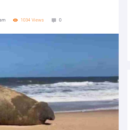
 am
1034
Views
0