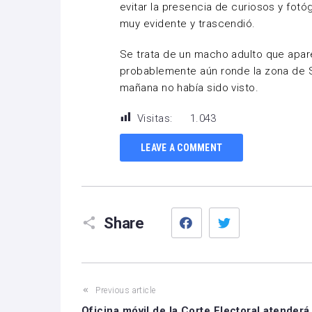
evitar la presencia de curiosos y fotó
muy evidente y trascendió.
Se trata de un macho adulto que apar
probablemente aún ronde la zona de S
mañana no había sido visto.
Visitas:
1.043
LEAVE A COMMENT
Facebook
Twitter
Share
Previous article
Oficina móvil de la Corte Electoral atenderá