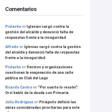
arriba/abajo
Comentarios
para
aumentar
o
disminuir
Pistacho
en
Iglesias cargó contra la
el
gestión del alcalde y denunció falta de
volumen.
respuestas frente a la inseguridad
Alfredo
en
Iglesias cargó contra la gestión
del alcalde y denunció falta de respuestas
frente a la inseguridad
Pistacho
en
Vecinos y organizaciones
cuestionan la enajenación de una calle
pública en Club del Lago
Ricardo Castro
en
“Por suerte lo resolví”:
Orsi habló de la deuda con Primaria
Julio Rodríguez
en
Piriápolis definió las
obras consideradas prioritarias para este