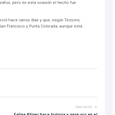
grafos, pero en esta ocasión el hecho fue
eció hace varios días y que, según Tessore,
an Francisco y Punta Colorada, aunque esta
Next article
Felipe Klüver hace historia y gana oro en el