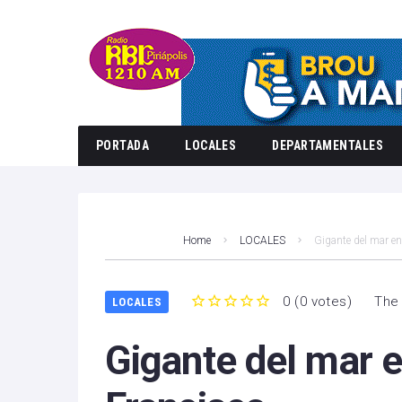
PORTADA
LOCALES
DEPARTAMENTALES
Home
LOCALES
Gigante del mar en
0
(
0 votes
)
The 
LOCALES
1
2
3
4
5
Gigante del mar 