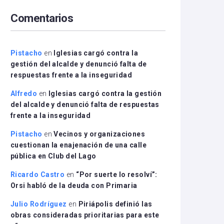
arriba/abajo
Comentarios
para
aumentar
o
disminuir
Pistacho
en
Iglesias cargó contra la
el
gestión del alcalde y denunció falta de
volumen.
respuestas frente a la inseguridad
Alfredo
en
Iglesias cargó contra la gestión
del alcalde y denunció falta de respuestas
frente a la inseguridad
Pistacho
en
Vecinos y organizaciones
cuestionan la enajenación de una calle
pública en Club del Lago
Ricardo Castro
en
“Por suerte lo resolví”:
Orsi habló de la deuda con Primaria
Julio Rodríguez
en
Piriápolis definió las
obras consideradas prioritarias para este