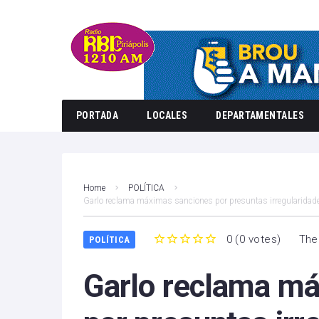
PORTADA
LOCALES
DEPARTAMENTALES
Home
POLÍTICA
Garlo reclama máximas sanciones por presuntas irregularidad
0
(
0 votes
)
The
POLÍTICA
1
2
3
4
5
Garlo reclama m