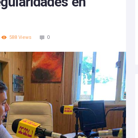
egularidades en
588
Views
0