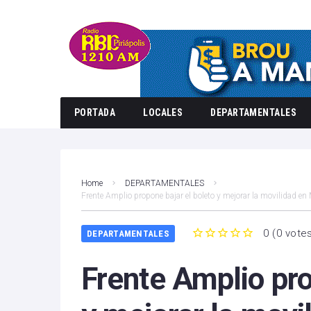
PORTADA
LOCALES
DEPARTAMENTALES
Home
DEPARTAMENTALES
Frente Amplio propone bajar el boleto y mejorar la movilidad e
0
(
0 vote
DEPARTAMENTALES
1
2
3
4
5
Frente Amplio pro