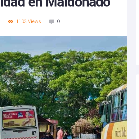
ilidad en Maldonado
m
1103
Views
0