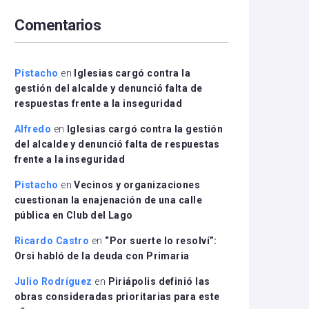
arriba/abajo
Comentarios
para
aumentar
o
disminuir
Pistacho
en
Iglesias cargó contra la
el
gestión del alcalde y denunció falta de
volumen.
respuestas frente a la inseguridad
Alfredo
en
Iglesias cargó contra la gestión
del alcalde y denunció falta de respuestas
frente a la inseguridad
Pistacho
en
Vecinos y organizaciones
cuestionan la enajenación de una calle
pública en Club del Lago
Ricardo Castro
en
“Por suerte lo resolví”:
Orsi habló de la deuda con Primaria
Julio Rodríguez
en
Piriápolis definió las
obras consideradas prioritarias para este