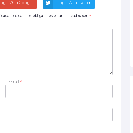
ogin With Google
Login With Twitter
licada.
Los campos obligatorios están marcados con
*
E-mail
*