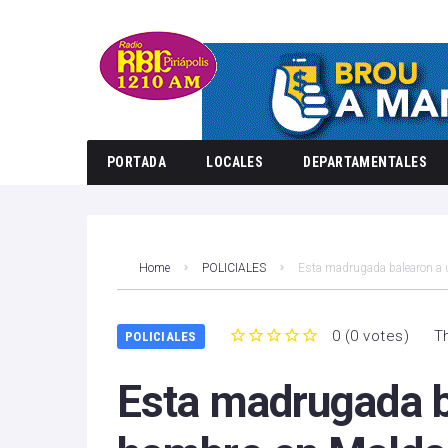
PORTADA
LOCALES
DEPARTAMENTALES
Home
POLICIALES
Esta madrugada balearon a
0
(
0 votes
)
T
POLICIALES
1
2
3
4
5
Esta madrugada b