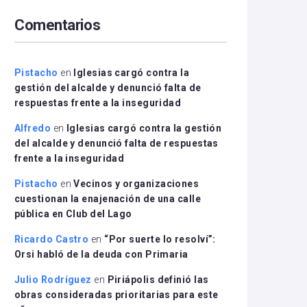
arriba/abajo
Comentarios
para
aumentar
o
disminuir
Pistacho
en
Iglesias cargó contra la
el
gestión del alcalde y denunció falta de
volumen.
respuestas frente a la inseguridad
Alfredo
en
Iglesias cargó contra la gestión
del alcalde y denunció falta de respuestas
frente a la inseguridad
Pistacho
en
Vecinos y organizaciones
cuestionan la enajenación de una calle
pública en Club del Lago
Ricardo Castro
en
“Por suerte lo resolví”:
Orsi habló de la deuda con Primaria
Julio Rodríguez
en
Piriápolis definió las
obras consideradas prioritarias para este