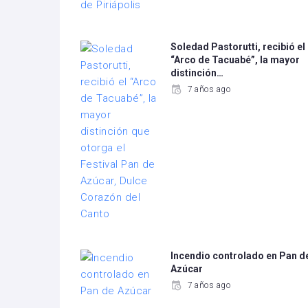
Soledad Pastorutti, recibió el
“Arco de Tacuabé”, la mayor
distinción…
7 años ago
Incendio controlado en Pan d
Azúcar
7 años ago