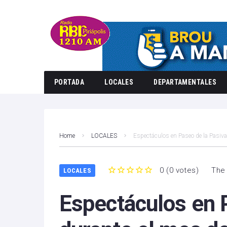
PORTADA
LOCALES
DEPARTAMENTALES
Home
LOCALES
Espectáculos en Paseo de la Pasiva
0
(
0 votes
)
The 
LOCALES
1
2
3
4
5
Espectáculos en 