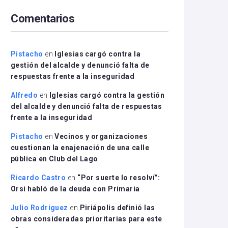
arriba/abajo
Comentarios
para
aumentar
o
disminuir
Pistacho
en
Iglesias cargó contra la
el
gestión del alcalde y denunció falta de
volumen.
respuestas frente a la inseguridad
Alfredo
en
Iglesias cargó contra la gestión
del alcalde y denunció falta de respuestas
frente a la inseguridad
Pistacho
en
Vecinos y organizaciones
cuestionan la enajenación de una calle
pública en Club del Lago
Ricardo Castro
en
“Por suerte lo resolví”:
Orsi habló de la deuda con Primaria
Julio Rodríguez
en
Piriápolis definió las
obras consideradas prioritarias para este