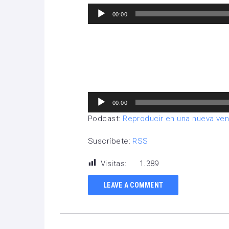
Reproductor
00:00
de
audio
Reproductor
00:00
de
Podcast:
Reproducir en una nueva ve
audio
Suscríbete:
RSS
Visitas:
1.389
LEAVE A COMMENT