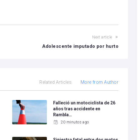
volumen.
Next article
Adolescente imputado por hurto
Related Articles
More from Author
Falleció un motociclista de 26
años tras accidente en
Rambla…
20 minutos ago
Siniestro fatal entre dos motos