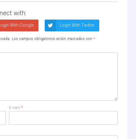
nect with:
ogin With Google
Login With Twitter
licada.
Los campos obligatorios están marcados con
*
E-mail
*