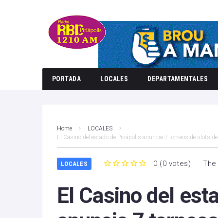
PORTADA
LOCALES
DEPARTAMENTALES
Home
LOCALES
El Casino del estado de Piriápolis anuncia 7 torneos de slots d
0
(
0 votes
)
The 
LOCALES
1
2
3
4
5
El Casino del esta