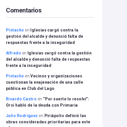
arriba/abajo
Comentarios
para
aumentar
o
disminuir
Pistacho
en
Iglesias cargó contra la
el
gestión del alcalde y denunció falta de
volumen.
respuestas frente a la inseguridad
Alfredo
en
Iglesias cargó contra la gestión
del alcalde y denunció falta de respuestas
frente a la inseguridad
Pistacho
en
Vecinos y organizaciones
cuestionan la enajenación de una calle
pública en Club del Lago
Ricardo Castro
en
“Por suerte lo resolví”:
Orsi habló de la deuda con Primaria
Julio Rodríguez
en
Piriápolis definió las
obras consideradas prioritarias para este