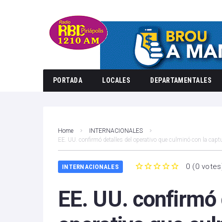
PORTADA
LOCALES
DEPARTAMENTALES
Home
INTERNACIONALES
EE. UU. confirmó detalles del operativo que culminó con la cap
0
(
0 votes
INTERNACIONALES
1
2
3
4
5
EE. UU. confirmó 