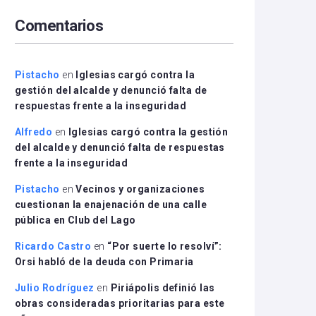
arriba/abajo
Comentarios
para
aumentar
o
disminuir
Pistacho
en
Iglesias cargó contra la
el
gestión del alcalde y denunció falta de
volumen.
respuestas frente a la inseguridad
Alfredo
en
Iglesias cargó contra la gestión
del alcalde y denunció falta de respuestas
frente a la inseguridad
Pistacho
en
Vecinos y organizaciones
cuestionan la enajenación de una calle
pública en Club del Lago
Ricardo Castro
en
“Por suerte lo resolví”:
Orsi habló de la deuda con Primaria
Julio Rodríguez
en
Piriápolis definió las
obras consideradas prioritarias para este