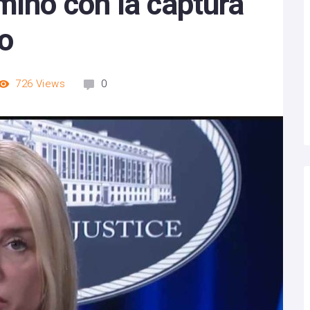
minó con la captura
o
726
Views
0