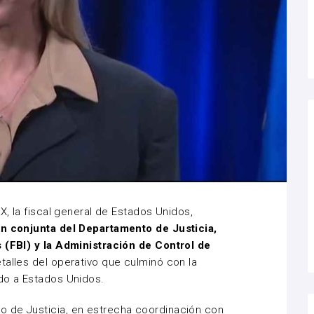
X, la fiscal general de Estados Unidos,
n conjunta del Departamento de Justicia,
s (FBI) y la Administración de Control de
etalles del operativo que culminó con la
do a Estados Unidos.
 de Justicia, en estrecha coordinación con