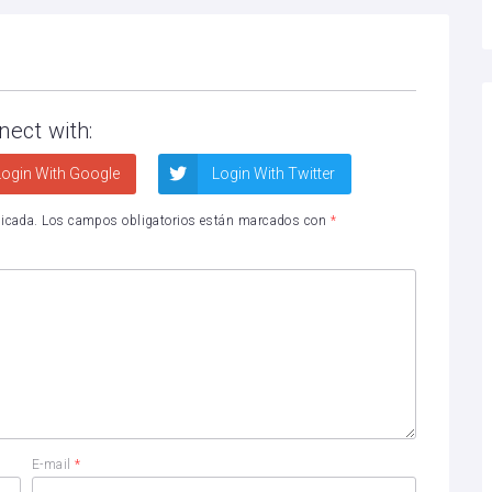
nect with:
ogin With Google
Login With Twitter
licada.
Los campos obligatorios están marcados con
*
E-mail
*