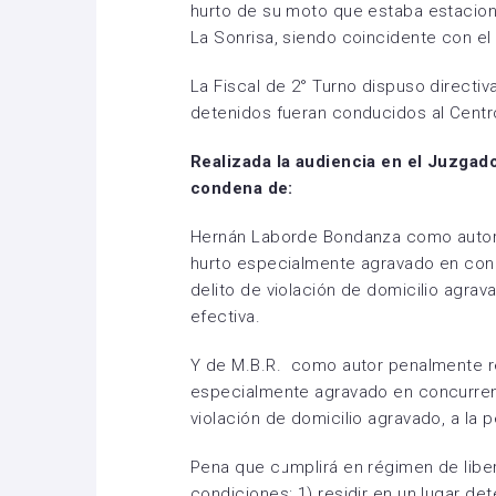
hurto de su moto que estaba estaciona
La Sonrisa, siendo coincidente con el
La Fiscal de 2° Turno dispuso directiv
detenidos fueran conducidos al Centro
Realizada la audiencia en el Juzgad
condena de:
Hernán Laborde Bondanza como autor
hurto especialmente agravado en conc
delito de violación de domicilio agrav
efectiva.
Y de M.B.R. como autor penalmente re
especialmente agravado en concurrenci
violación de domicilio agravado, a la
Pena que cumplirá en régimen de liber
condiciones: 1) residir en un lugar d