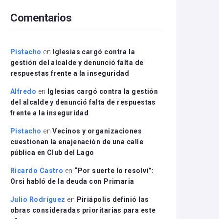
arriba/abajo
Comentarios
para
aumentar
o
disminuir
Pistacho
en
Iglesias cargó contra la
el
gestión del alcalde y denunció falta de
volumen.
respuestas frente a la inseguridad
Alfredo
en
Iglesias cargó contra la gestión
del alcalde y denunció falta de respuestas
frente a la inseguridad
Pistacho
en
Vecinos y organizaciones
cuestionan la enajenación de una calle
pública en Club del Lago
Ricardo Castro
en
“Por suerte lo resolví”:
Orsi habló de la deuda con Primaria
Julio Rodríguez
en
Piriápolis definió las
obras consideradas prioritarias para este