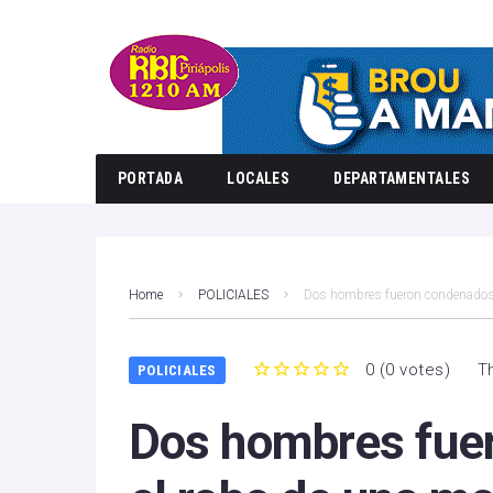
PORTADA
LOCALES
DEPARTAMENTALES
Home
POLICIALES
Dos hombres fueron condenados 
0
(
0 votes
)
T
POLICIALES
1
2
3
4
5
Dos hombres fue