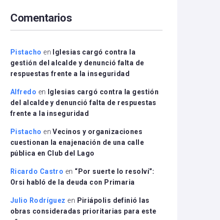
arriba/abajo
Comentarios
para
aumentar
o
disminuir
Pistacho
en
Iglesias cargó contra la
el
gestión del alcalde y denunció falta de
volumen.
respuestas frente a la inseguridad
Alfredo
en
Iglesias cargó contra la gestión
del alcalde y denunció falta de respuestas
frente a la inseguridad
Pistacho
en
Vecinos y organizaciones
cuestionan la enajenación de una calle
pública en Club del Lago
Ricardo Castro
en
“Por suerte lo resolví”:
Orsi habló de la deuda con Primaria
Julio Rodríguez
en
Piriápolis definió las
obras consideradas prioritarias para este