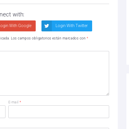
nect with:
ogin With Google
Login With Twitter
licada.
Los campos obligatorios están marcados con
*
E-mail
*