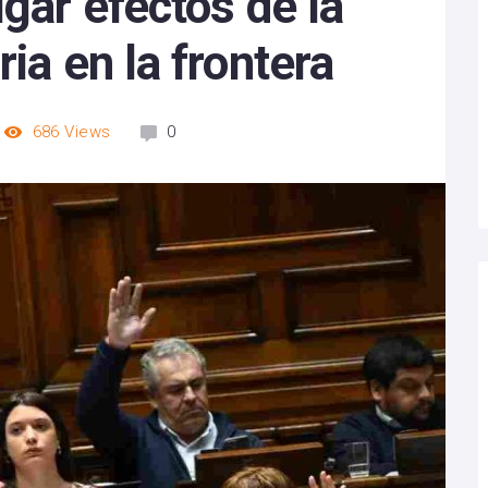
igar efectos de la
ia en la frontera
686
Views
0