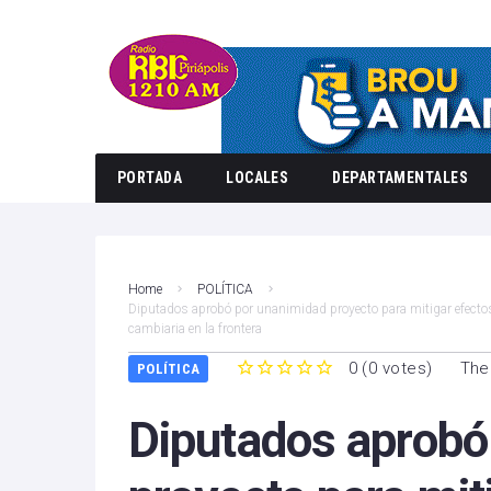
PORTADA
LOCALES
DEPARTAMENTALES
Home
POLÍTICA
Diputados aprobó por unanimidad proyecto para mitigar efectos 
cambiaria en la frontera
0
(
0 votes
)
The
POLÍTICA
1
2
3
4
5
Diputados aprobó