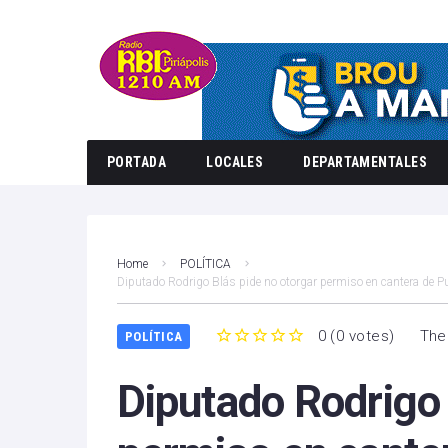
PORTADA
LOCALES
DEPARTAMENTALES
Home
POLÍTICA
Diputado Rodrigo Blás pide no otorgar permiso en cantera de P
0
(
0 votes
)
The
POLÍTICA
1
2
3
4
5
Diputado Rodrigo 