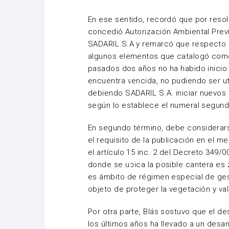
En ese sentido, recordó que por reso
concedió Autorización Ambiental Prev
SADARIL
S.
A
y remarcó que respecto 
algunos elementos que catalogó como
pasados dos años no ha habido inicio 
encuentra vencida, no pudiendo ser uti
debiendo
SADARIL
S.A. iniciar nuevos
según lo establece el numeral segundo
En
segundo término, debe considerarse
el requisito de la publicación en el 
el artículo 15
inc
. 2 del Decreto 349/0
donde se ubica la posible cantera es 
es ámbito de régimen especial de gest
objeto de proteger la vegetación y va
Por otra parte,
Blás
sostuvo que el des
los últimos años ha llevado a un desarr