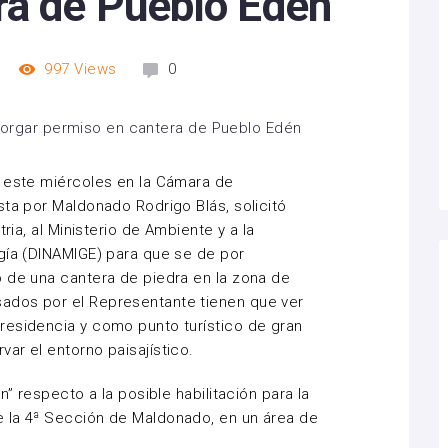
ra de Pueblo Edén
997
Views
0
a este miércoles en la Cámara de
ista por Maldonado Rodrigo
Blás
, solicitó
ria, al Ministerio de Ambiente y a la
ía (
DINAMIGE
) para que
se
de
por
 de una cantera de piedra en la zona de
ados por el Representante tienen que ver
residencia y como punto turístico de gran
ar el entorno paisajístico.
n” respecto a la posible habilitación para la
 la 4ª Sección de Maldonado, en un área de