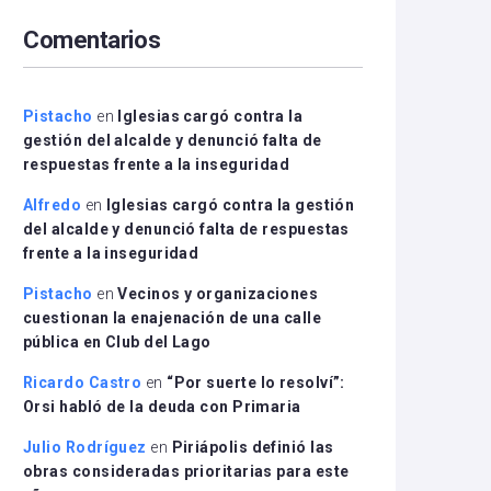
arriba/abajo
Comentarios
para
aumentar
o
disminuir
Pistacho
en
Iglesias cargó contra la
el
gestión del alcalde y denunció falta de
volumen.
respuestas frente a la inseguridad
Alfredo
en
Iglesias cargó contra la gestión
del alcalde y denunció falta de respuestas
frente a la inseguridad
Pistacho
en
Vecinos y organizaciones
cuestionan la enajenación de una calle
pública en Club del Lago
Ricardo Castro
en
“Por suerte lo resolví”:
Orsi habló de la deuda con Primaria
Julio Rodríguez
en
Piriápolis definió las
obras consideradas prioritarias para este