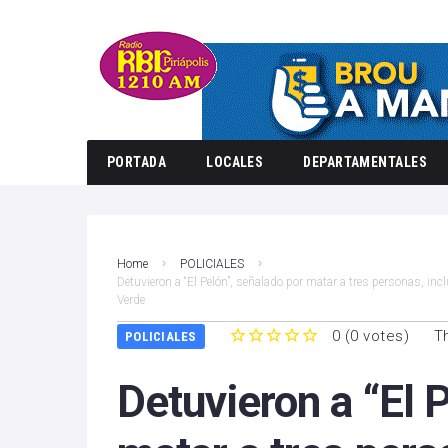
PORTADA
LOCALES
DEPARTAMENTALES
Home
POLICIALES
Detuvieron a “El Pelón”, señalado por matar a tres personas, incl
Verde
0
(
0 votes
)
T
POLICIALES
1
2
3
4
5
Detuvieron a “El 