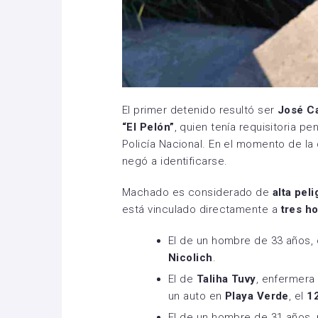
El primer detenido resultó ser
José Ca
“El Pelón”
, quien tenía requisitoria p
Policía Nacional. En el momento de la
negó a identificarse.
Machado es considerado de
alta pel
está vinculado directamente a
tres h
El de un hombre de 33 años, 
Nicolich
.
El de
Taliha Tuvy
, enfermera
un auto en
Playa Verde
, el
1
El de un hombre de 31 años, 