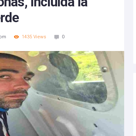
nas, incluida la
erde
 pm
1435
Views
0