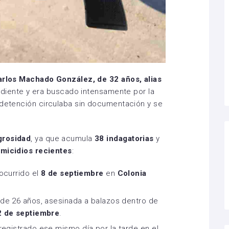
rlos Machado González, de 32 años, alias
endiente y era buscado intensamente por la
 detención circulaba sin documentación y se
igrosidad
, ya que acumula
38 indagatorias
y
omicidios recientes
:
ocurrido el
8 de septiembre
en
Colonia
 de 26 años, asesinada a balazos dentro de
2 de septiembre
.
registrado ese mismo día por la tarde en el