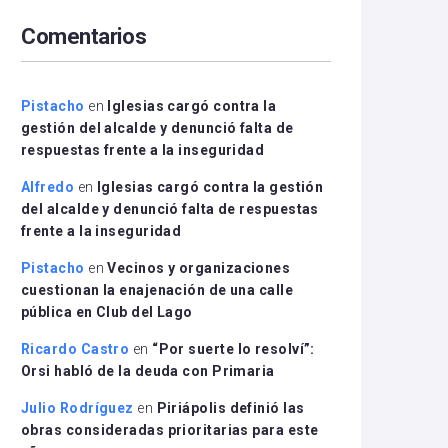
arriba/abajo
Comentarios
para
aumentar
o
disminuir
Pistacho
en
Iglesias cargó contra la
el
gestión del alcalde y denunció falta de
volumen.
respuestas frente a la inseguridad
Alfredo
en
Iglesias cargó contra la gestión
del alcalde y denunció falta de respuestas
frente a la inseguridad
Pistacho
en
Vecinos y organizaciones
cuestionan la enajenación de una calle
pública en Club del Lago
Ricardo Castro
en
“Por suerte lo resolví”:
Orsi habló de la deuda con Primaria
Julio Rodríguez
en
Piriápolis definió las
obras consideradas prioritarias para este