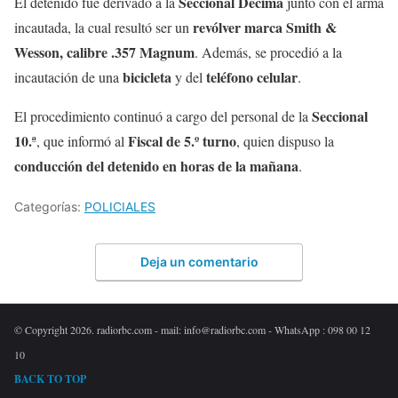
Seccional Décima
El detenido fue derivado a la
junto con el arma
revólver marca Smith &
incautada, la cual resultó ser un
Wesson, calibre .357 Magnum
. Además, se procedió a la
bicicleta
teléfono celular
incautación de una
y del
.
Seccional
El procedimiento continuó a cargo del personal de la
10.ª
Fiscal de 5.º turno
, que informó al
, quien dispuso la
conducción del detenido en horas de la mañana
.
Categorías:
POLICIALES
Deja un comentario
© Copyright 2026. radiorbc.com - mail: info@radiorbc.com - WhatsApp : 098 00 12
10
BACK TO TOP