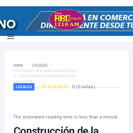
Home
LOCALES
Construcción de la sede propia del Jardín
Nº 100 de Piriápolis está en etapa de pre
adjudicación.
0
(
0 votes
)
LOCALES
1
2
3
4
5
The estimated reading time is less than a minute
Construcción de la