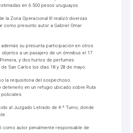
 estimadas en 6.500 pesos uruguayos.
e la Zona Operacional III realizó diversas
ar como presunto autor a Gabriel Omar
ó además su presunta participación en otros
s objetos a un pasajero de un ómnibus el 17
 Primera, y dos hurtos de perfumes
de San Carlos los días 18 y 28 de mayo.
so la requisitoria del sospechoso.
ró detenerlo en un refugio ubicado sobre Ruta
policiales.
ucido al Juzgado Letrado de 4.º Turno, donde
te.
enó como autor penalmente responsable de