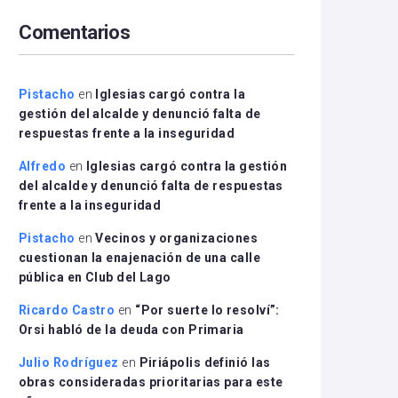
arriba/abajo
Comentarios
para
aumentar
o
disminuir
Pistacho
en
Iglesias cargó contra la
el
gestión del alcalde y denunció falta de
volumen.
respuestas frente a la inseguridad
Alfredo
en
Iglesias cargó contra la gestión
del alcalde y denunció falta de respuestas
frente a la inseguridad
Pistacho
en
Vecinos y organizaciones
cuestionan la enajenación de una calle
pública en Club del Lago
Ricardo Castro
en
“Por suerte lo resolví”:
Orsi habló de la deuda con Primaria
Julio Rodríguez
en
Piriápolis definió las
obras consideradas prioritarias para este