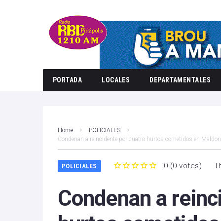
PORTADA
LOCALES
DEPARTAMENTALES
Home
POLICIALES
Condenan a reincidente por cuatro hurtos cometidos en Maldon
0
(
0 votes
)
T
POLICIALES
1
2
3
4
5
Condenan a reinci