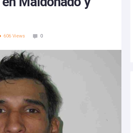
 en Maldonado y
606
Views
0